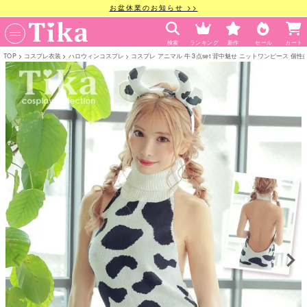
お盆休業のお知らせ >>
検索
ランキング
新作
セール
カート
TOP
コスプレ衣装
ハロウィンコスプレ
コスプレ アニマル 牛 3点set 背中魅せ ニットワンピース 個性的