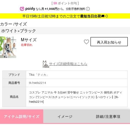
[
59
ポイント付与 ]
なら
月々1,966円
から。分割手数料無料
平日15時/土日祝12時までのご注文で
最短当日出荷
🚚💨
カラー
サイズ
ホワイト×ブラック
Mサイズ
再入荷お知らせ
在庫切れ
サイズ詳細情報はこちら
ブランド
Tika「ティカ」
商品番号
tk-hwds2214
コスプレ アニマル 牛 3点set 背中魅せ ニットワンピース 個性的 ボディ
商品名
コン (ワンピース/カチューシャ/ニーハイソックス)【ハロウィン】[tk-
hwds2214]
アイテム説明/サイズ
イメージ
詳細/注意事項