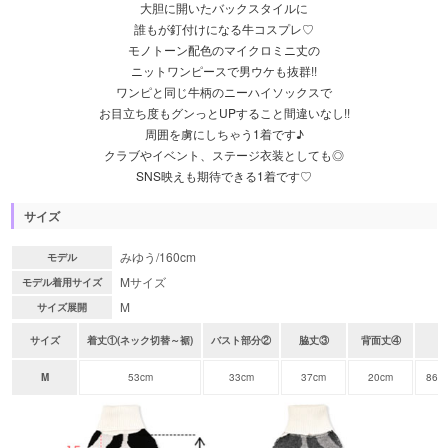
大胆に開いたバックスタイルに
誰もが釘付けになる牛コスプレ♡
モノトーン配色のマイクロミニ丈の
ニットワンピースで男ウケも抜群!!
ワンピと同じ牛柄のニーハイソックスで
お目立ち度もグンっとUPすること間違いなし!!
周囲を虜にしちゃう1着です♪
クラブやイベント、ステージ衣装としても◎
SNS映えも期待できる1着です♡
サイズ
みゆう/160cm
モデル
Mサイズ
モデル着用サイズ
M
サイズ展開
サイズ
着丈①(ネック切替～裾)
バスト部分②
脇丈③
背面丈④
ヒ
M
53cm
33cm
37cm
20cm
86～