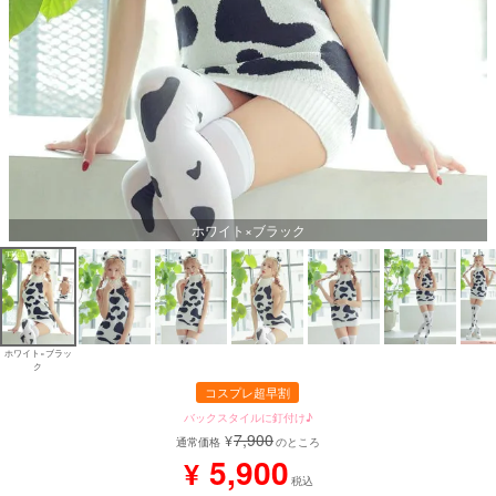
ホワイト×ブラック
ホワイト×ブラッ
ク
コスプレ超早割
バックスタイルに釘付け♪
7,900
¥
通常価格
のところ
5,900
¥
税込