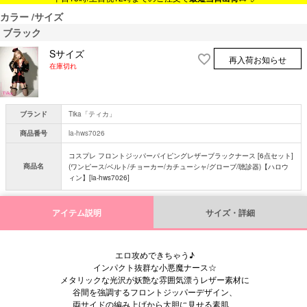
カラー
サイズ
ブラック
Sサイズ
再入荷お知らせ
在庫切れ
ブランド
Tika「ティカ」
商品番号
la-hws7026
コスプレ フロントジッパーパイピングレザーブラックナース [6点セット]
商品名
(ワンピース/ベルト/チョーカー/カチューシャ/グローブ/聴診器)【ハロウ
ィン】[la-hws7026]
アイテム説明
サイズ・詳細
エロ攻めできちゃう♪
インパクト抜群な小悪魔ナース☆
メタリックな光沢が妖艶な雰囲気漂うレザー素材に
谷間を強調するフロントジッパーデザイン、
両サイドの編み上げから大胆に見せる素肌、