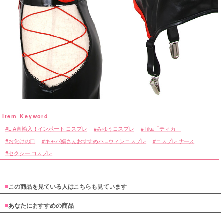
L.A直輸入！インポート コスプレ
みゆうコスプレ
Tika「ティカ」
お化けの日
キャバ嬢さんおすすめハロウィンコスプレ
コスプレ ナース
セクシー コスプレ
■
この商品を見ている人はこちらも見ています
■
あなたにおすすめの商品