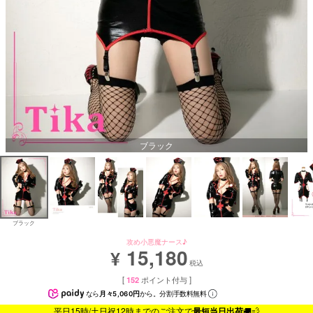
ブラック
ブラック
攻め小悪魔ナース♪
15,180
¥
税込
[
152
ポイント付与 ]
なら
月々5,060円
から。分割手数料無料
平日15時/土日祝12時までのご注文で
最短当日出荷
🚚💨