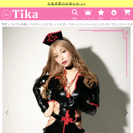
お盆休業のお知らせ >>
検索
ランキング
新作
セール
カート
TOP
コスプレ衣装
ハロウィンコスプレ
コスプレ フロントジッパーパイピングレザーブラックナース [6点セッ