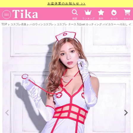
お盆休業のお知らせ >>
検索
ランキング
新作
セール
カート
TOP
コスプレ衣装
ハロウィンコスプレ
コスプレ ナース 5点set カッティング バイカラー へそ出し インポ