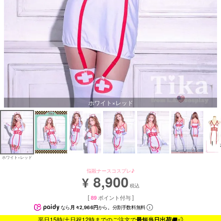
ホワイト×レッド
ホワイト×レッド
悩殺ナースコスプレ♪
8,900
¥
税込
[
89
ポイント付与 ]
なら
月々2,966円
から。分割手数料無料
平日15時/土日祝12時までのご注文で
最短当日出荷
🚚💨