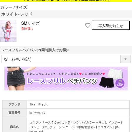
カラー
サイズ
ホワイト×レッド
SMサイズ
再入荷お知らせ
在庫切れ
レースフリルペチパンツ(同時購入でお得)
(
必
須
)
ブランド
Tika「ティカ」
商品番号
la-hw70712
コスプレ ナース 5点set カッティング バイカラー へそ出し インポート
商品名
(ワンピース//カチューシャ/ニーハイ/手袋/聴診器)【ハロウィン】[la-
hw70712]