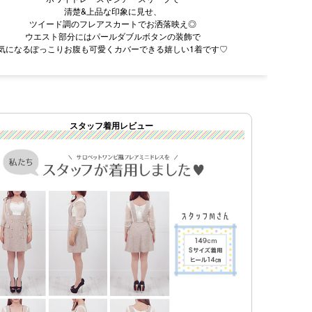
清楚&上品な印象に見せ、
ツイード調のフレアスカートでお洒落映え◎
ウエスト部分にはパールダブルボタンの装飾で
気になるぽっこりお腹も可愛くカバーできる嬉しい1着です♡
スタッフ着用レビュー