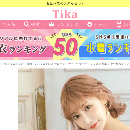
お盆休業のお知らせ >>
再入荷
検索
ランキング
セール
水
フレアミニドレス
韓国ドレス ミニドレス サロペット ガーリー ツイード シフォン 袖あり 七分袖 Aライン ワンピー