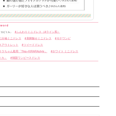
表
ふんわりミニドレス（Aライン系）
「ティカピミル」
七分袖ミニドレス
美脚魅せミニドレス
モテワンピ
スアウトレット
ツイードドレス
ちゃん着用「Tika×KIRARAstyle」
ホワイト ミニドレス
ティカ」
韓国ワンピースドレス