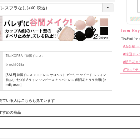
(
必
■スペック
須
)
TikaPimil
五分袖・
韓国ドレ
TikaKOREA「韓国ドレス」
明日花キララ
tk-mdkj-058a
Tika「
[SALE] 韓国ドレス ミニドレス サロペット ガーリー ツイード シフォン
袖あり 七分袖 Aライン ワンピース キャバドレス (明日花キララ着用) [tk-
mdkj-058a]
見ている人はこちらも見ています
すすめの商品