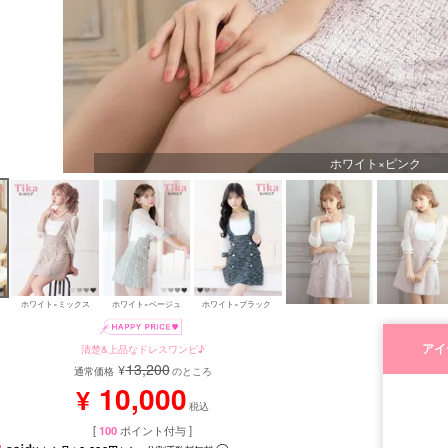
ホワイト×ピンク
ホワイト×ミックス
ホワイト×ベージュ
ホワイト×ブラック 
アイ
清楚&上品なドレスワンピ♪
13,200
¥
通常価格
のところ
10,000
¥
税込
[
100
ポイント付与 ]