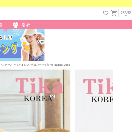
BRAND
着
浴衣
ス キャバドレス (明日花キララ着用) [tk-mdkj-058a]