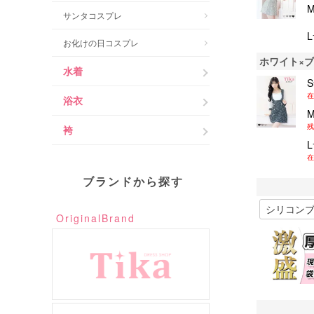
サンタコスプレ
お化けの日コスプレ
ホワイト×
水着
在
浴衣
残
袴
在
ブランドから探す
OriginalBrand