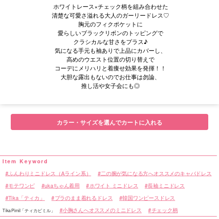
ホワイトレース×チェック柄を組み合わせた
清楚な可愛さ溢れる大人のガーリードレス♡
胸元のフィクポケットに
愛らしいブラックリボンのトッピングで
クラシカルな甘さをプラス♪
気になる手元も袖ありで上品にカバーし、
高めのウエスト位置の切り替えで
コーデにメリハリと着痩せ効果を発揮！！
大胆な露出もないのでお仕事は勿論、
推し活や女子会にも◎
■サイズ表
カラー・サイズを選んでカートに入れる
ふんわりミニドレス（Aライン系）
二の腕が気になる方へオススメのキャバドレス
モテワンピ
ukaちゃん着用
ホワイト ミニドレス
長袖ミニドレス
Tika「ティカ」
ブラのまま着れるドレス
韓国ワンピースドレス
小胸さんへオススメのミニドレス
チェック柄
TikaPimil「ティカピミル」