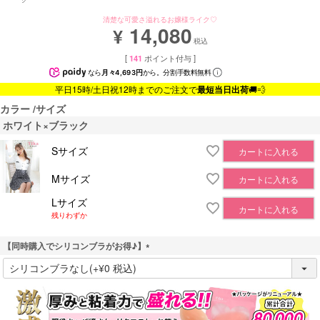
清楚な可愛さ溢れるお嬢様ライク♡
14,080
¥
税込
[
141
ポイント付与 ]
なら
月々4,693円
から。分割手数料無料
平日15時/土日祝12時までのご注文で
最短当日出荷
🚚💨
カラー
サイズ
ホワイト×ブラック
Sサイズ
カートに入れる
Mサイズ
カートに入れる
Lサイズ
カートに入れる
残りわずか
【同時購入でシリコンブラがお得♪】
(
必
須
)