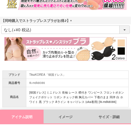
【同時購入でストラップレスブラがお得♪】
(
必
須
)
ブランド
TikaKOREA「韓国ドレス」
商品番号
tk-mdk8086
[韓国ドレス] ミニドレス 長袖 レース 襟付き ワンピース フロントボタン
商品名
フェイクポケット リボン チェック柄 胸元カバー 下着のまま 同伴 白 ホ
ワイト 黒 ブラック Aライン キャバドレス (uka着用) [tk-mdk8086]
アイテム説明
イメージ
サイズ・詳細