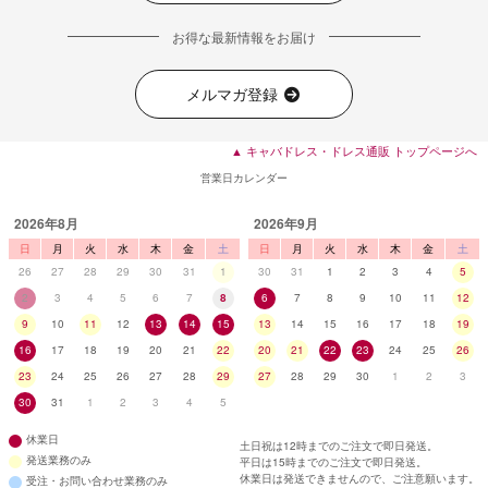
お得な最新情報をお届け
メルマガ登録
▲ キャバドレス・ドレス通販 トップページへ
営業日カレンダー
2026年8月
2026年9月
日
月
火
水
木
金
土
日
月
火
水
木
金
土
26
27
28
29
30
31
1
30
31
1
2
3
4
5
2
3
4
5
6
7
8
6
7
8
9
10
11
12
9
10
11
12
13
14
15
13
14
15
16
17
18
19
16
17
18
19
20
21
22
20
21
22
23
24
25
26
23
24
25
26
27
28
29
27
28
29
30
1
2
3
30
31
1
2
3
4
5
休業日
土日祝は12時までのご注文で即日発送。
発送業務のみ
平日は15時までのご注文で即日発送。
休業日は発送できませんので、ご注意願います。
受注・お問い合わせ業務のみ