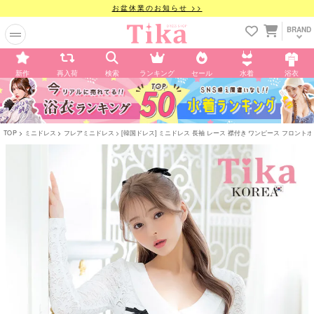
お盆休業のお知らせ >>
BRAND
新作
再入荷
検索
ランキング
セール
水着
浴衣
TOP
ミニドレス
フレアミニドレス
[韓国ドレス] ミニドレス 長袖 レース 襟付き ワンピース フロントボタン