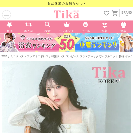
お盆休業のお知らせ >>
BRAND
新作
再入荷
検索
ランキング
セール
水着
浴衣
TOP
ミニドレス
フレアミニドレス
韓国ドレス ワンピース スクエアネック ワッフルニット 長袖 ボックスプリ