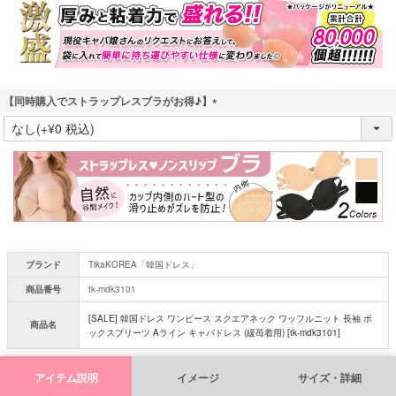
)
【同時購入でストラップレスブラがお得♪】
(
必
須
)
ブランド
TikaKOREA「韓国ドレス」
商品番号
tk-mdk3101
[SALE] 韓国ドレス ワンピース スクエアネック ワッフルニット 長袖 ボ
商品名
ックスプリーツ Aライン キャバドレス (緩苺着用) [tk-mdk3101]
アイテム説明
イメージ
サイズ・詳細