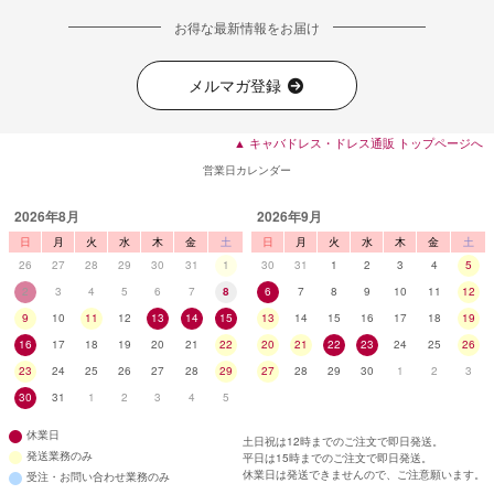
お得な最新情報をお届け
メルマガ登録
▲ キャバドレス・ドレス通販 トップページへ
営業日カレンダー
2026年8月
2026年9月
日
月
火
水
木
金
土
日
月
火
水
木
金
土
26
27
28
29
30
31
1
30
31
1
2
3
4
5
2
3
4
5
6
7
8
6
7
8
9
10
11
12
9
10
11
12
13
14
15
13
14
15
16
17
18
19
16
17
18
19
20
21
22
20
21
22
23
24
25
26
23
24
25
26
27
28
29
27
28
29
30
1
2
3
30
31
1
2
3
4
5
休業日
土日祝は12時までのご注文で即日発送。
発送業務のみ
平日は15時までのご注文で即日発送。
休業日は発送できませんので、ご注意願います。
受注・お問い合わせ業務のみ