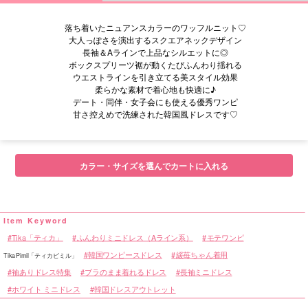
落ち着いたニュアンスカラーのワッフルニット♡
大人っぽさを演出するスクエアネックデザイン
長袖＆Aラインで上品なシルエットに◎
ボックスプリーツ裾が動くたびふんわり揺れる
ウエストラインを引き立てる美スタイル効果
柔らかな素材で着心地も快適に♪
デート・同伴・女子会にも使える優秀ワンピ
甘さ控えめで洗練された韓国風ドレスです♡
■サイズ表
カラー・サイズを選んでカートに入れる
Tika「ティカ」
ふんわりミニドレス（Aライン系）
モテワンピ
韓国ワンピースドレス
緩苺ちゃん着用
TikaPimil「ティカピミル」
袖ありドレス特集
ブラのまま着れるドレス
長袖ミニドレス
ホワイト ミニドレス
韓国ドレスアウトレット