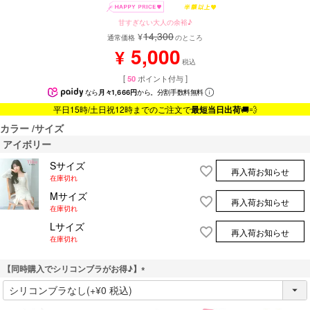
甘すぎない大人の余裕♪
14,300
¥
通常価格
のところ
5,000
¥
税込
[
50
ポイント付与 ]
なら
月々1,666円
から。分割手数料無料
平日15時/土日祝12時までのご注文で
最短当日出荷
🚚💨
カラー
サイズ
アイボリー
Sサイズ
再入荷お知らせ
在庫切れ
Mサイズ
再入荷お知らせ
在庫切れ
Lサイズ
再入荷お知らせ
在庫切れ
【同時購入でシリコンブラがお得♪】
(
必
須