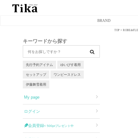
BRAND
TOP
ROBEde
ミニドレス
キーワードから探す
タイトミニドレス
フレアミニドレス
先行予約アイテム
ゆいぴす着用
セットアップ
ワンピースドレス
膝丈ドレス
伊藤舞雪着用
前ミニドレス
My page
ロングドレス
ログイン
タイトロングドレス
会員登録
< 500ptプレゼント中