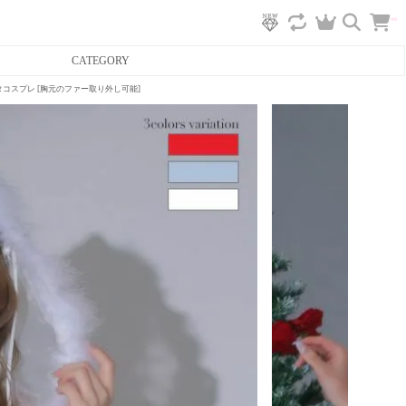
カ
CATEGORY
ー
ト
へ
ふわふわサンタコスプレ [胸元のファー取り外し可能]