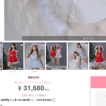
ホワイト
レッド
ブルー
帽子付き!クリスマスムード高める☆
31,680
¥
税込
[
317
ポイント付与 ]
なら
月々10,560円
から。分割手数料無料
ズ