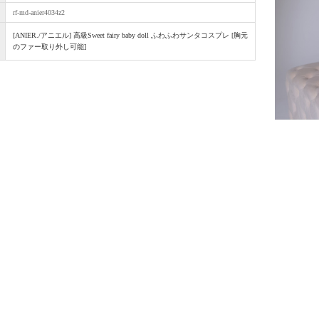
rf-md-anier4034z2
[ANIER./アニエル] 高級Sweet fairy baby doll ふわふわサンタコスプレ [胸元
のファー取り外し可能]