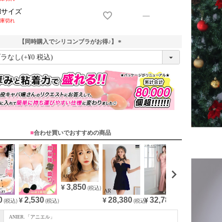
Mサイズ
—
庫切れ
【同時購入でシリコンブラがお得♪】
(
必
須
)
■
合わせ買いでおすすめの商品
3,850
¥
(税込)
0
28,380
32,780
2,530
(税込)
¥
(税込)
¥
(税込)
¥
(税込)
ANIER.「アニエル」