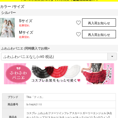
カラー
サイズ
シルバー
Sサイズ
再入荷お知らせ
在庫切れ
Mサイズ
再入荷お知らせ
在庫切れ
ふわふわパニエ (同時購入でお得)
(
必
須
)
ブランド
Tika「ティカ」
商品番号
la-hwpk2110
コスプレ ふわふわファーツインフレアスカートガーリーエンジェル [4点
商品名
セット] (トップス/スカート/カチューシャ/ネックパーツ)【ハロウィン】