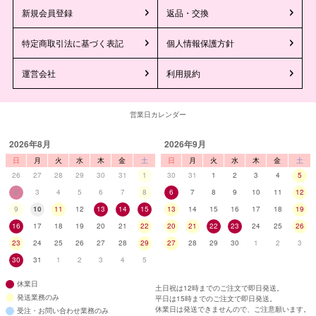
新規会員登録
返品・交換
特定商取引法に基づく表記
個人情報保護方針
運営会社
利用規約
営業日カレンダー
2026年8月
2026年9月
日
月
火
水
木
金
土
日
月
火
水
木
金
土
26
27
28
29
30
31
1
30
31
1
2
3
4
5
2
3
4
5
6
7
8
6
7
8
9
10
11
12
9
10
11
12
13
14
15
13
14
15
16
17
18
19
16
17
18
19
20
21
22
20
21
22
23
24
25
26
23
24
25
26
27
28
29
27
28
29
30
1
2
3
30
31
1
2
3
4
5
休業日
土日祝は12時までのご注文で即日発送。
発送業務のみ
平日は15時までのご注文で即日発送。
休業日は発送できませんので、ご注意願います。
受注・お問い合わせ業務のみ