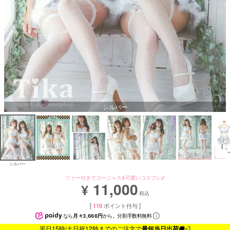
シルバー
シルバー
ファー付きでゴージャス&可愛いコスプレ♪
11,000
¥
税込
[
110
ポイント付与 ]
なら
月々3,666円
から。分割手数料無料
平日15時/土日祝12時までのご注文で
最短当日出荷
🚚💨