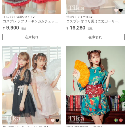
インパクト抜群なメイド♪
甘ロリチャイナコス♪
コスプレ ラブリーギンガムチェック
コスプレ 甘ロリ風ミニ丈ガーリー体
リボンランジェリー風へそ出しフレア
型カバーフレアスカートチャイナ服
9,900
16,280
¥
¥
スカートメイド [4点セット] (ジャケッ
[6点セット] (ワンピース/首元リボン/
税込
税込
ト/ブラ/スカート/カチューシャ)【ハ
肩リボン2つ/ウエストリボン2つ)【ハ
ロウィン】[tk-hw898825a]
在庫切れ
ロウィン】[tk-hw6557b]
在庫切れ
甘々可愛いガーリーチャイナドレス♪
独特な世界観を醸し出す1着♪