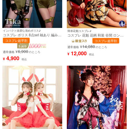
インパクト抜群な攻めポリス♪
簡単花魁コスプレ♪
コスプレ ポリス 8点set 袖あり 編み上
コスプレ 花魁 花柄 和装 谷間 ロング
げ ミリタリー 警察官 (オールインワ
ドレス [着物]【ハロウィン】[tk-
コスプレ超早割
コスプレ超早割
ン/ベルト/帽子/グローブ/ニーハイスト
hw23616ab]
14,080
¥
ラップ/手錠/ニーハイベルト/ニーハ
通常価格
のところ
イ)【ハロウィン】[tk-hw9515]
6,900
¥
12,000
通常価格
のところ
¥
税込
4,900
¥
税込