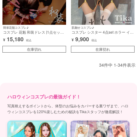
簡単花魁コスプレ♪
肌魅せコスプレ♪
コスプレ 花魁 和装ドレス [1点セット]
コスプレ シスター 4点set ホラー イン
(着物)【ハロウィン】[tk-hw1189bk]
ポート 個性的 (ワンピース/ベール/ア
15,180
9,900
¥
¥
ームカバー/ニーハイソックス)【ハロ
税込
税込
ウィン】[la-hw70259]
在庫切れ
在庫切れ
34
件中
1
-
34
件表示
ハロウィンコスプレの最強ガイド！
写真映えするポイントから、体型のお悩みをカバーする裏ワザまで、ハロ
ウィンコスプレを120%楽しむための秘訣をTikaスタッフが徹底解説！