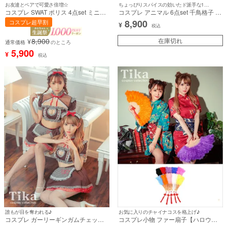
お友達とペアで可愛さ倍増☆
ちょっぴりスパイスの効いたド派手な1着♪
コスプレ SWAT ポリス 4点set ミニス
コスプレ アニマル 6点set 千鳥格子 ピ
カ ボディコン 警察官 制服 (ワンピー
ンク ボディコン 個性的 キツネ (ワン
8,900
コスプレ超早割
¥
ス/アームベルト/ガーターベルト/手
ピース/チョーカー/コルセット/耳/グロ
税込
袋)【ハロウィン】[la-hw83850a]
ーブ/しっぽ)【ハロウィン】[tk-
8,900
hw1295sta]
在庫切れ
¥
通常価格
のところ
5,900
¥
税込
誰もが目を奪われる♪
お気に入りのチャイナコスを格上げ♪
コスプレ ガーリーギンガムチェック
コスプレ小物 ファー扇子【ハロウィ
リボンランジェリー風ツインへそ出し
ン】[tk-hwyt715]