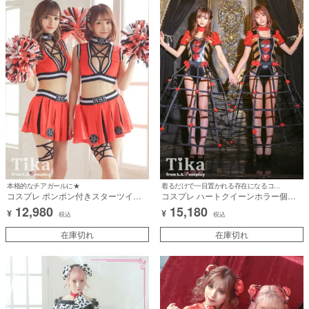
本格的なチアガールに★
着るだけで一目置かれる存在になるコスプレ♪
コスプレ ポンポン付きスターツイン
コスプレ ハートクイーンホラー個性
アメリカンへそ出しフレアスカートチ
ツインキャラクター [2点セット] (オー
12,980
15,180
¥
¥
アガール [4点セット] (トップス/スカ
ルインワン/鳥かごパニエ)【ハロウィ
税込
税込
ート/ポンポン/ガーターベルト)【ハロ
ン】[la-hwpk2150]
ウィン】[la-hwpk2102]
在庫切れ
在庫切れ