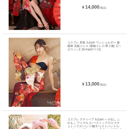
14,000
¥
(税込)
コスプレ 和装 3点set ワンショルダー 薔
薇柄 花魁ドレス (着物ドレス/帯２種)【ハ
ロウィン】[tk-hw201112]
13,000
¥
(税込)
コスプレ テディベア 6点set へそ出し ふ
わもこ アニマル (レーストップス/ビスチ
ェトップス/パンツ/帽子/リストバンド/レ