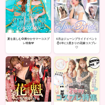
夏を楽しむ🌻爽やかサマーコスプ
6月はジューンブライドイベント
レ特集🩵
💍1年に1度きりの花嫁コスプレ
♡