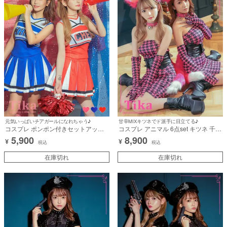
元気いっぱいチアガールになれちゃう♪
甘辛MIXキツネでド派手に目立てる♪
コスプレ ポンポン付きセットアップ
コスプレ アニマル 6点set キツネ 千鳥
ツインフレアスカートアメリカンチア
格子 ピンク ボディコン 個性的 (ワン
5,900
8,900
¥
¥
ガール [3点セット] (トップス/スカー
ピース/チョーカー/コルセット/耳/グロ
税込
税込
ト/ポンポン)【ハロウィン】[tk-
ーブ/しっぽ)【ハロウィン】[tk-
hw9930]
在庫切れ
hw1295st]
在庫切れ