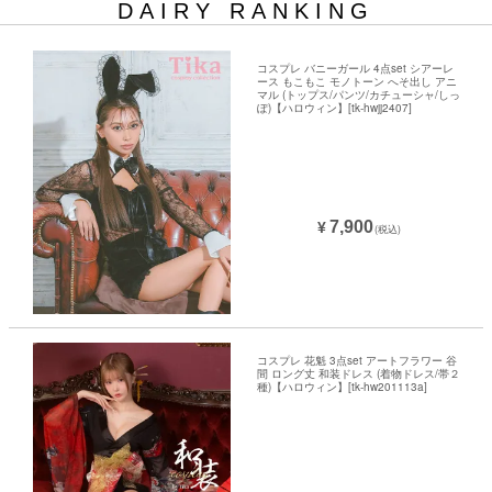
DAIRY RANKING
コスプレ バニーガール 4点set シアーレ
ース もこもこ モノトーン へそ出し アニ
マル (トップス/パンツ/カチューシャ/しっ
ぽ)【ハロウィン】[tk-hwjj2407]
7,900
¥
(税込)
コスプレ 花魁 3点set アートフラワー 谷
間 ロング丈 和装ドレス (着物ドレス/帯２
種)【ハロウィン】[tk-hw201113a]