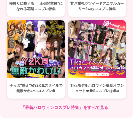
桜祭りに映える！“圧倒的主役”に
甘さ重視♡ツイードアニマルガー
なれる花魁コスプレ特集
リー2wayコスプレ特集
今っぽ”映え”💿Y2K風スタイルで
Tikaモデルハロウィン撮影オフシ
無敵かわいいコスプレ🪩
ョット❤️🎃#コスプレはtika
「最新ハロウィンコスプレ特集」をすべて見る→