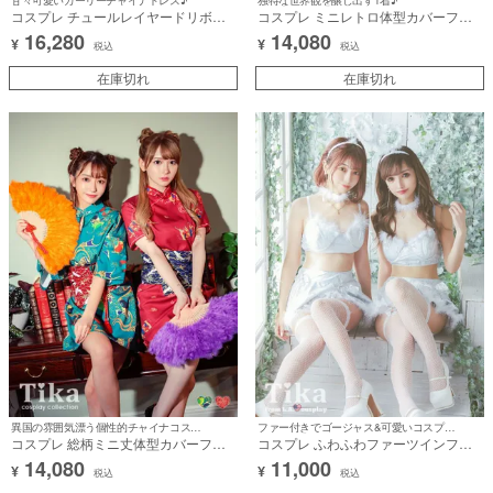
コスプレ チュールレイヤードリボン
コスプレ ミニレトロ体型カバーフレ
ラブリー体型カバーフレアスカートガ
アスカートチャイナ服 [3点セット] (ワ
16,280
14,080
¥
¥
ーリーツインチャイナ服 [6点セット]
ンピース/帯/腰紐)【ハロウィン】[tk-
税込
税込
(ワンピース/首元リボン/肩リボン2つ/
hwz327b]
ウエストリボン2つ)【ハロウィン】
在庫切れ
在庫切れ
[tk-hw6557]
異国の雰囲気漂う個性的チャイナコスプレ♪
ファー付きでゴージャス&可愛いコスプレ♪
コスプレ 総柄ミニ丈体型カバーフレ
コスプレ ふわふわファーツインフレ
アスカートツインチャイナ服 [3点セ
アスカートガーリーエンジェル [4点
14,080
11,000
¥
¥
ット] (ワンピース/帯/腰紐)【ハロウィ
セット] (トップス/スカート/カチュー
税込
税込
ン】[tk-hwz327]
シャ/ネックパーツ)【ハロウィン】[la-