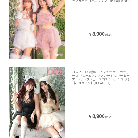
ッグカバー)【ハロウィン】[tk-hwjj25701]
8,900
¥
(税込)
コスプレ 猫 3点set ビジュー ラメ ガーリ
ー ボリュームフレアスカート ロリーター
アニマル (ワンピース/猫耳/ヘッドドレス)
【ハロウィン】[tk-hw8809]
8,900
¥
(税込)