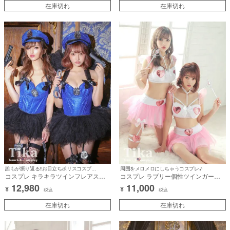
在庫切れ
hwpk2110]
在庫切れ
誰もが振り返る!!お目立ちポリスコスプレ♪
周囲をメロメロにしちゃうコスプレ♪
コスプレ キラキラツインフレアスカ
コスプレ ラブリー個性ツインガーリ
ートポリス [4点セット] (オールインワ
ーへそ出しフレアスカートエンジェル
12,980
11,000
¥
¥
ン/スカート/帽子/手錠)【ハロウィ
[3点セット] (トップス/スカート/ワン
税込
税込
ン】[la-hwpk2133]
ド)【ハロウィン】[la-hwpk2105]
在庫切れ
在庫切れ