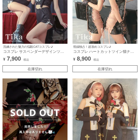
洗練された魅力の悩殺CATコスプレ♪
視線独占！超攻めコスプレ♪
コスプレ サスペンダーデザインツイ
コスプレ ハートカットツイン猫ナー
ンへそ出し黒猫アニマル [5点セット]
スアニマル [4点セット] (ワンピース/
7,900
8,900
¥
¥
(トップス/パンツ/チョーカー/サスペ
カチューシャ/手袋/ニーハイソックス)
税込
税込
ンダー/カチューシャ)【ハロウィン】
【ハロウィン】[tk-hw894742]
[tk-hw893622]
在庫切れ
在庫切れ