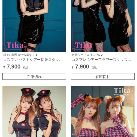
程よい肌見せで悩殺する♪
妖艶なポリスコスプレ♪
コスプレ バストシアー切替スタッズ
コスプレ シアーフラワースタッズツ
エナメルレザーポリス [2点セット] (ワ
インエナメルポリス [2点セット] (ワン
7,900
7,900
¥
¥
ンピース/帽子)【ハロウィン】[tk-
ピース/帽子)【ハロウィン】[tk-
税込
税込
hwcc22144a]
hwcc22144]
在庫切れ
在庫切れ