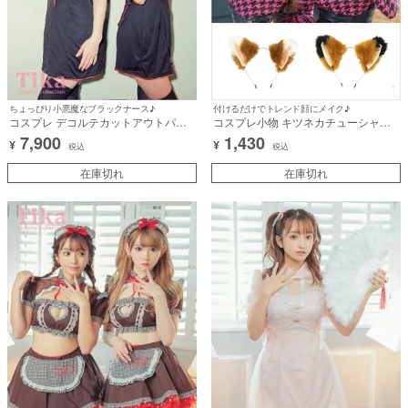
ちょっぴり小悪魔なブラックナース♪
付けるだけでトレンド顔にメイク♪
コスプレ デコルテカットアウトパイ
コスプレ小物 キツネカチューシャ
ピングレザーバックリボンツインブラ
【ハロウィン】[tk-hwts0049]
7,900
1,430
¥
¥
ックナース [3点セット] (ワンピース/
税込
税込
カチューシャ/注射器)【ハロウィン】
[tk-hw897644]
在庫切れ
在庫切れ