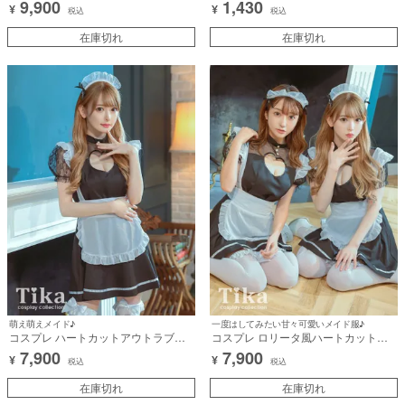
9,900
1,430
¥
¥
フレアスカートメイド [4点セット] (ジ
税込
税込
ャケット/ブラ/スカート/カチューシ
ャ)【ハロウィン】[tk-hw898825]
在庫切れ
在庫切れ
萌え萌えメイド♪
一度はしてみたい甘々可愛いメイド服♪
コスプレ ハートカットアウトラブリ
コスプレ ロリータ風ハートカットア
ーガーリーフレアスカートメイド [3
ウトガーリーツインフレアスカートメ
7,900
7,900
¥
¥
点セット] (ワンピース/エプロン/カチ
イド [3点セット] (ワンピース/エプロ
税込
税込
ューシャ)【ハロウィン】[tk-
ン/カチューシャ)【ハロウィン】[tk-
hw897699a]
在庫切れ
hw897699]
在庫切れ