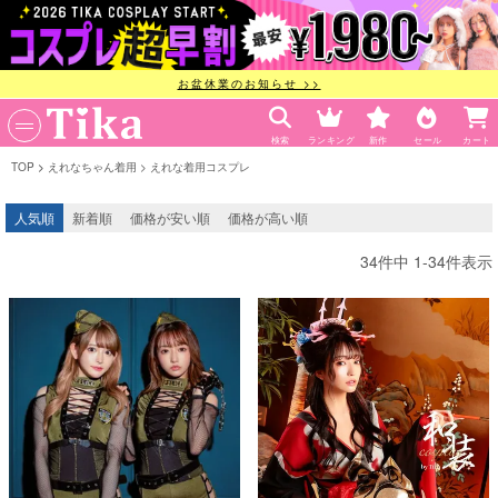
お盆休業のお知らせ >>
検索
ランキング
新作
セール
カート
TOP
えれなちゃん着用
えれな着用コスプレ
人気順
新着順
価格が安い順
価格が高い順
34
件中
1
-
34
件表示