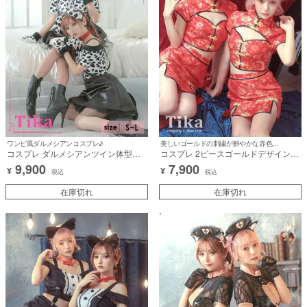
ワンピ風ダルメシアンコスプレ♪
美しいゴールドの刺繍が鮮やかな赤色に映えるコスプレ♪
コスプレ ダルメシアンツイン体型カ
コスプレ 2ピースゴールドデザインツ
バーフレアスカートガーリー犬アニマ
インへそ出しチャイナ服 [3点セット]
9,900
7,900
¥
¥
ル [6点セット] (トップス/チョーカー/
(トップス/スカート/お団子カバー)
税込
税込
スカート/カチューシャ/マスク/グロー
【ハロウィン】[tk-hw893578]
ブ)【ハロウィン】[tk-hwbl001]
在庫切れ
在庫切れ