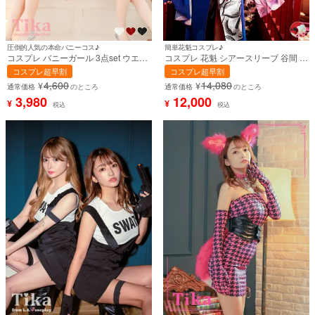
圧倒的人気の本命バニーコス♪
簡単花魁コスプレ♪
コスプレ バニーガール 3点set ウエイ
コスプレ 花魁 シアースリーブ 谷間 和
トレス 体型カバー アニマル 赤 レッド
装着物ドレス [着物]【ハロウィン】
コスプレ超早割
コスプレ超早割
XLあり (ワンピース/カチューシャ/チ
[tk-hw23616aa]
4,600
14,080
¥
¥
ョーカー)【ハロウィン】[tk-
通常価格
のところ
通常価格
のところ
hw1044b]
3,980
12,000
¥
¥
税込
税込