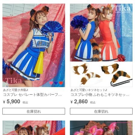
あざと可愛さ炸裂♪
あざと可愛いキツネセット♪
コスプレ セパレート体型カバーフレ
コスプレ小物 ふわもこキツネセット
アスカートチアガールユニフォーム
(カチューシャ/しっぽ)【ハロウィン】
5,900
2,860
¥
¥
[3点セット] (トップス/スカート/ポン
[tk-hwts0048]
税込
税込
ポン)【ハロウィン】[tk-hw9930b]
在庫切れ
在庫切れ