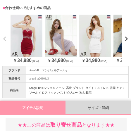
■
合わせ買いでおすすめの商品
34,980
34,980
34,980
34,9
¥
¥
¥
¥
(税込)
(税込)
(税込)
ブランド
Angel-R「エンジェルアール」
商品番号
ar-md-ar26309z3
[Angel-R/エンジェルアール] 高級 ブランド タイトミニドレス 谷間 キャミ
商品名
ソール クロスネック バストビジュー (れむ着用)
アイテム説明
サイズ・詳細
取り寄せ商品
★★この商品は
となります★★