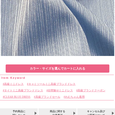
カラー・サイズを選んでカートに入れる
高級ミニドレス
キャミソールミニ高級ブランドドレス
タイトミニ高級ブランドドレス
谷間魅せミニドレス
高級ブランドクーポン
CLEAR BLUE DRESS
高級ブランドセール
れむちゃん着用
予約商品に
商品に関する
キャンセル及び