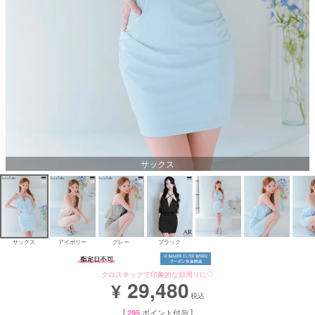
Aラインロングドレス
バースデードレス
サックス
サックス
アイボリー
グレー
ブラック
クロスネックで印象的な顔周りに♡
29,480
¥
税込
[
295
ポイント付与 ]