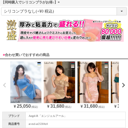
【同時購入でシリコンブラがお得♪】
(
必
須
)
■
合わせ買いでおすすめの商品
25,050
31,680
31,680
31,6
¥
¥
¥
¥
(税込)
(税込)
(税込)
ブランド
Angel-R「エンジェルアール」
商品番号
ar-md-ar25304z4