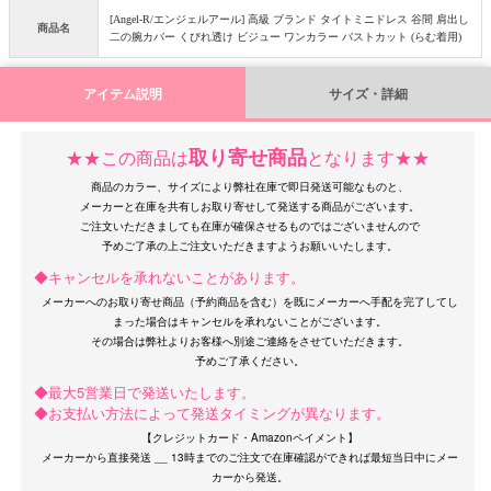
[Angel-R/エンジェルアール] 高級 ブランド タイトミニドレス 谷間 肩出し
商品名
二の腕カバー くびれ透け ビジュー ワンカラー バストカット (らむ着用)
アイテム説明
サイズ・詳細
取り寄せ商品
★★この商品は
となります★★
OriginalBrand
商品のカラー、サイズにより弊社在庫で即日発送可能なものと、
メーカーと在庫を共有しお取り寄せして発送する商品がございます。
ご注文いただきましても在庫が確保させるものではございませんので
◆キャンセルを承れないことがあります。
メーカーへのお取り寄せ商品（予約商品を含む）を既にメーカーへ手配を完了してし
まった場合はキャンセルを承れないことがございます。
その場合は弊社よりお客様へ別途ご連絡をさせていただきます。
◆最大5営業日で発送いたします。
◆お支払い方法によって発送タイミングが異なります。
【クレジットカード・Amazonペイメント】
メーカーから直接発送 __ 13時までのご注文で在庫確認ができれば最短当日中にメー
カーから発送。