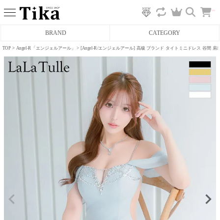
カ
BRAND
CATEGORY
ー
ト
へ
TOP
Angel-R「エンジェルアール」
[Angel-R/エンジェルアール] 高級 ブランド タイトミニドレス 谷間
ミニドレス
タイトミニドレス
フレアミニドレス
膝丈ドレス
前ミニドレス
ロングドレス
タイトロングドレス