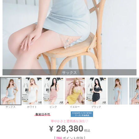
Aラインロングドレス
バースデードレス
サックス
サックス
ホワイト
ピンク
イエロー
ブラック
華やかさと透明感を演出♡
28,380
¥
税込
[
284
ポイント付与 ]