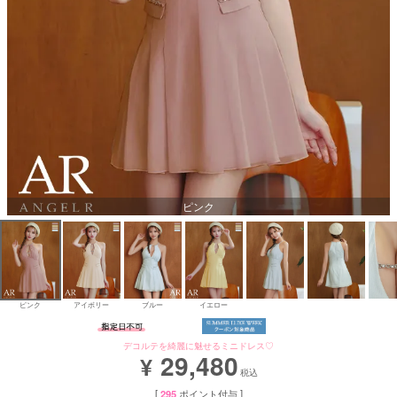
Aラインロングドレス
バースデードレス
ピンク
ピンク
アイボリー
ブルー
イエロー
デコルテを綺麗に魅せるミニドレス♡
29,480
¥
税込
[
295
ポイント付与 ]