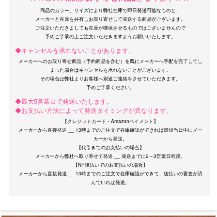
商品のカラー、サイズにより弊社在庫で即日発送可能なものと、
メーカーと在庫を共有しお取り寄せして発送する商品がございます。
ご注文いただきましても在庫が確保させるものではございませんので
◆キャンセルを承れないことがあります。
メーカーへのお取り寄せ商品（予約商品を含む）を既にメーカーへ手配を完了してし
まった場合はキャンセルを承れないことがございます。
OriginalBrand
その場合は弊社よりお客様へ別途ご連絡をさせていただきます。
◆最大5営業日で発送いたします。
◆お支払い方法によって発送タイミングが異なります。
【クレジットカード・Amazonペイメント】
メーカーから直接発送 __ 13時までのご注文で在庫確認ができれば最短当日中にメー
カーから発送。
【代引きでのお支払いの場合】
メーカーから弊社へ取り寄せて発送 __ 発送までに2～3営業日程度。
【NP後払いでのお支払いの場合】
メーカーから直接発送 __ 13時までのご注文で在庫確認ができて、後払いの審査が済