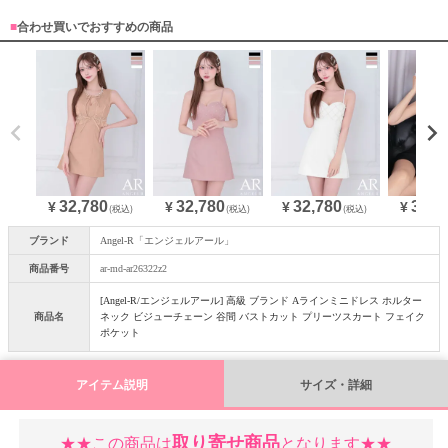
■
合わせ買いでおすすめの商品
32,780
32,780
32,780
32,7
¥
¥
¥
¥
(税込)
(税込)
(税込)
ブランド
Angel-R「エンジェルアール」
商品番号
ar-md-ar26322z2
[Angel-R/エンジェルアール] 高級 ブランド Aラインミニドレス ホルター
商品名
ネック ビジューチェーン 谷間 バストカット プリーツスカート フェイク
ポケット
アイテム説明
サイズ・詳細
取り寄せ商品
★★この商品は
となります★★