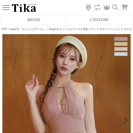
カ
BRAND
CATEGORY
ー
ト
へ
TOP
Angel-R「エンジェルアール」
[Angel-R/エンジェルアール] 高級 ブランド Aラインミニドレス 
ミニドレス
タイトミニドレス
フレアミニドレス
膝丈ドレス
前ミニドレス
ロングドレス
タイトロングドレス