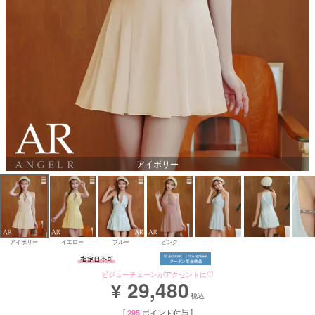
Aラインロングドレス
バースデードレス
アイボリー
アイボリー
イエロー
ブルー
ピンク
ビジューチェーンがアクセントに♡
29,480
¥
税込
[
295
ポイント付与 ]