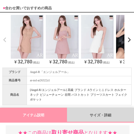
■
合わせ買いでおすすめの商品
32,780
32,780
32,780
32,7
¥
¥
¥
¥
(税込)
(税込)
(税込)
ブランド
Angel-R「エンジェルアール」
商品番号
ar-md-ar26322z1
[Angel-R/エンジェルアール] 高級 ブランド Aラインミニドレス ホルター
商品名
ネック ビジューチェーン 谷間 バストカット プリーツスカート フェイク
ポケット
アイテム説明
サイズ・詳細
取り寄せ商品
★★この商品は
となります★★