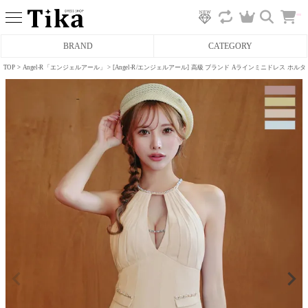
カ
BRAND
CATEGORY
ー
ト
へ
TOP
Angel-R「エンジェルアール」
[Angel-R/エンジェルアール] 高級 ブランド Aラインミニドレス 
ミニドレス
タイトミニドレス
フレアミニドレス
膝丈ドレス
前ミニドレス
ロングドレス
タイトロングドレス