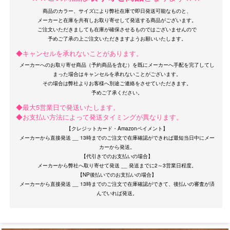
商品のカラー、サイズにより弊社在庫で即日発送可能なものと、
メーカーと在庫を共有しお取り寄せして発送する商品がございます。
ご注文いただきましても在庫が確保させるものではございませんので
◆キャンセルを承れないことがあります。
メーカーへのお取り寄せ商品（予約商品を含む）を既にメーカーへ手配を完了してし
まった場合はキャンセルを承れないことがございます。
OriginalBrand
その場合は弊社よりお客様へ別途ご連絡をさせていただきます。
◆最大5営業日で発送いたします。
◆お支払い方法によって発送タイミングが異なります。
【クレジットカード・Amazonペイメント】
メーカーから直接発送 __ 13時までのご注文で在庫確認ができれば最短当日中にメー
カーから発送。
【代引きでのお支払いの場合】
メーカーから弊社へ取り寄せて発送 __ 発送までに2～3営業日程度。
【NP後払いでのお支払いの場合】
メーカーから直接発送 __ 13時までのご注文で在庫確認ができて、後払いの審査が済