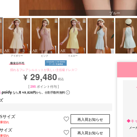
ブルー
アイボリー
ピンク
イエロー
揺れるフレアシルエットが美しい主役級ドレス♡
29,480
¥
税込
[
295
ポイント付与 ]
なら
月々9,826円
から。分割手数料無料
ズ
XSサイズ
再入荷お知らせ
◆キ
庫切れ
メー
Sサイズ
再入荷お知らせ
庫切れ