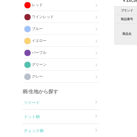
28,3
¥
レッド
ブランド
ワインレッド
商品番号
ブルー
商品名
イエロー
パープル
グリーン
グレー
柄/生地から探す
ツイード
ドット柄
チェック柄