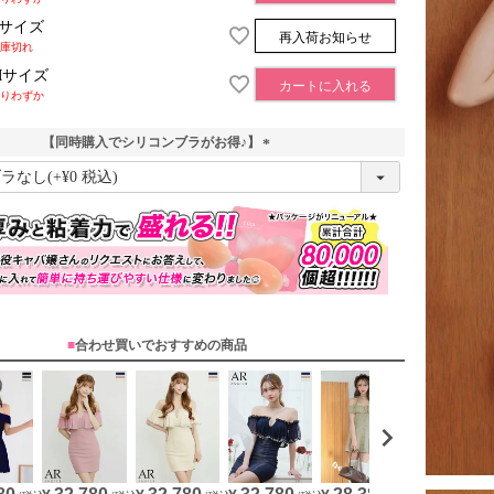
Sサイズ
再入荷お知らせ
庫切れ
Mサイズ
カートに入れる
りわずか
【同時購入でシリコンブラがお得♪】
(
必
須
)
■
合わせ買いでおすすめの商品