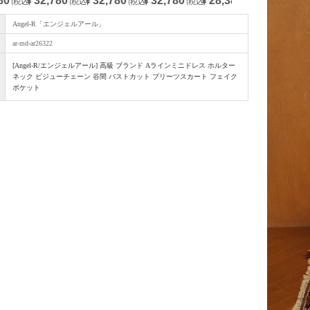
80
32,780
32,780
32,780
28,380
28,380
(税込)
¥
(税込)
¥
(税込)
¥
(税込)
¥
(税込)
¥
(
Angel-R「エンジェルアール」
ar-md-ar26322
[Angel-R/エンジェルアール] 高級 ブランド Aラインミニドレス ホルター
ネック ビジューチェーン 谷間 バストカット プリーツスカート フェイク
ポケット