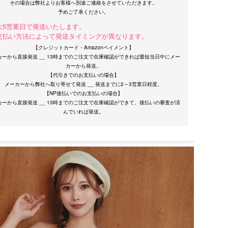
その場合は弊社よりお客様へ別途ご連絡をさせていただきます。
大5営業日で発送いたします。
支払い方法によって発送タイミングが異なります。
【クレジットカード・Amazonペイメント】
カーから直接発送 __ 13時までのご注文で在庫確認ができれば最短当日中にメー
カーから発送。
【代引きでのお支払いの場合】
メーカーから弊社へ取り寄せて発送 __ 発送までに2～3営業日程度。
【NP後払いでのお支払いの場合】
カーから直接発送 __ 13時までのご注文で在庫確認ができて、後払いの審査が済