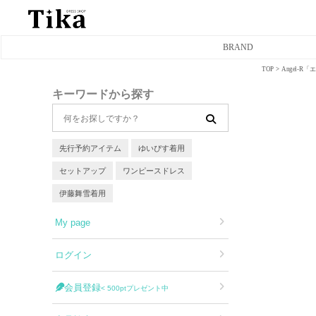
BRAND
TOP
Angel-
ミニドレス
キーワードから探す
タイトミニドレス
フレアミニドレス
先行予約アイテム
ゆいぴす着用
セットアップ
ワンピースドレス
膝丈ドレス
伊藤舞雪着用
前ミニドレス
My page
ロングドレス
ログイン
タイトロングドレス
会員登録
< 500ptプレゼント中