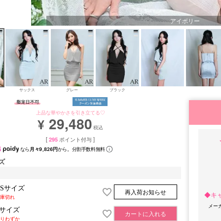
アイボリー
サックス
グレー
ブラック
上品な華やかさを引き立てる♡
29,480
¥
税込
[
295
ポイント付与 ]
なら
月々9,826円
から。分割手数料無料
ズ
XSサイズ
再入荷お知らせ
◆キ
庫切れ
メー
Sサイズ
カートに入れる
りわずか