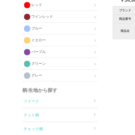
34,9
¥
レッド
ブランド
ワインレッド
商品番号
ブルー
商品名
イエロー
パープル
グリーン
グレー
柄/生地から探す
ツイード
ドット柄
チェック柄