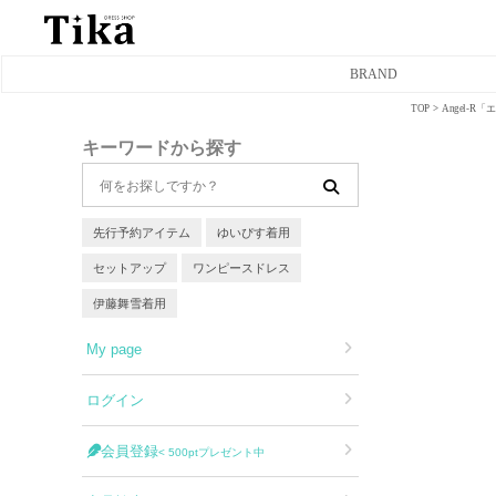
BRAND
TOP
Angel-
ミニドレス
キーワードから探す
タイトミニドレス
フレアミニドレス
先行予約アイテム
ゆいぴす着用
セットアップ
ワンピースドレス
膝丈ドレス
伊藤舞雪着用
前ミニドレス
My page
ロングドレス
ログイン
タイトロングドレス
会員登録
< 500ptプレゼント中