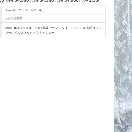
80
34,980
34,980
34,980
2,580
2,530
(税込)
¥
(税込)
¥
(税込)
¥
(税込)
¥
(税込)
¥
(税
Angel-R「エンジェルアール」
ar-md-ar26309
[Angel-R/エンジェルアール] 高級 ブランド タイトミニドレス 谷間 キャミ
ソール クロスネック バストビジュー