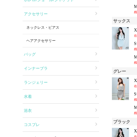
残
アクセサリー
サックス
ネックレス・ピアス
在
ヘアアクセサリー
残
バッグ
残
インナーブラ
グレー
ランジェリー
在
水着
残
浴衣
残
ブラック
コスプレ
在