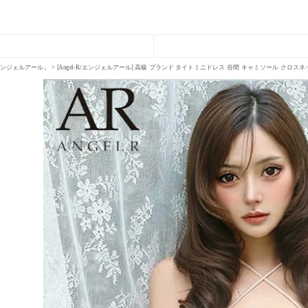
R「エンジェルアール」
[Angel-R/エンジェルアール] 高級 ブランド タイトミニドレス 谷間 キャミソール クロス