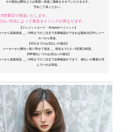
その場合は弊社よりお客様へ別途ご連絡をさせていただきます。
大5営業日で発送いたします。
支払い方法によって発送タイミングが異なります。
【クレジットカード・Amazonペイメント】
カーから直接発送 __ 13時までのご注文で在庫確認ができれば最短当日中にメー
カーから発送。
【代引きでのお支払いの場合】
メーカーから弊社へ取り寄せて発送 __ 発送までに2～3営業日程度。
【NP後払いでのお支払いの場合】
カーから直接発送 __ 13時までのご注文で在庫確認ができて、後払いの審査が済
サイズ