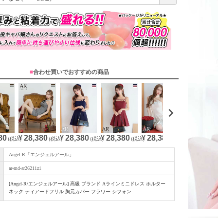
必
須
)
■
合わせ買いでおすすめの商品
80
28,380
28,380
28,380
28,380
29,480
(税込)
¥
(税込)
¥
(税込)
¥
(税込)
¥
(税込)
¥
(
Angel-R「エンジェルアール」
ar-md-ar26211z1
[Angel-R/エンジェルアール] 高級 ブランド Aラインミニドレス ホルター
ネック ティアードフリル 胸元カバー フラワー シフォン