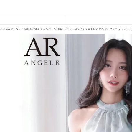
R「エンジェルアール」
[Angel-R/エンジェルアール] 高級 ブランド Aラインミニドレス ホルターネック ティア