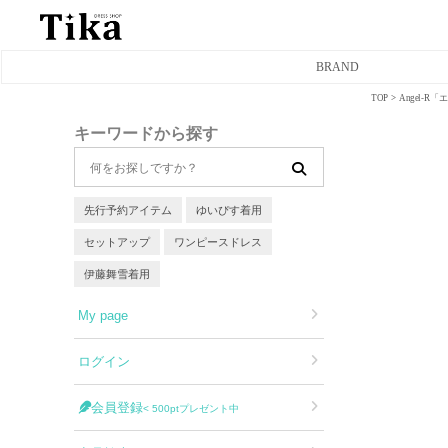
BRAND
TOP
Angel-
ミニドレス
キーワードから探す
タイトミニドレス
フレアミニドレス
先行予約アイテム
ゆいぴす着用
セットアップ
ワンピースドレス
膝丈ドレス
伊藤舞雪着用
前ミニドレス
My page
ロングドレス
ログイン
タイトロングドレス
会員登録
< 500ptプレゼント中