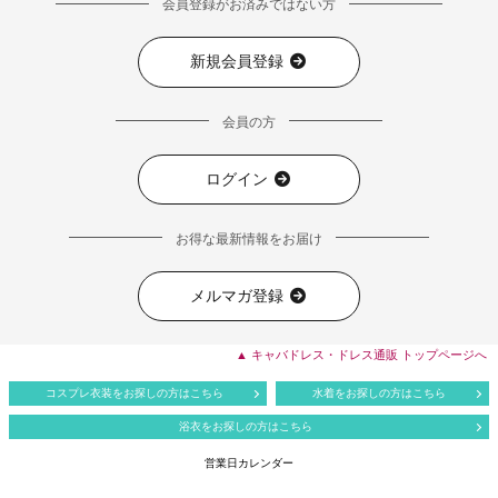
会員登録がお済みではない方
新規会員登録
会員の方
ログイン
お得な最新情報をお届け
メルマガ登録
▲ キャバドレス・ドレス通販 トップページへ
コスプレ衣装をお探しの方はこちら
水着をお探しの方はこちら
浴衣をお探しの方はこちら
営業日カレンダー