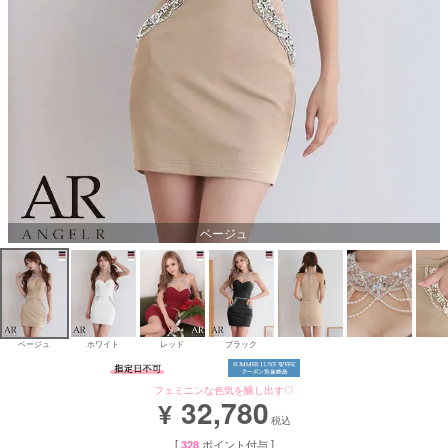
Aラインロングドレス
バースデードレス
ベージュ
ベージュ
ホワイト
レッド
ブラック
フェミニンな色気を醸し出す♡
32,780
¥
税込
[
328
ポイント付与 ]