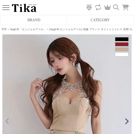
カ
BRAND
CATEGORY
ー
ト
へ
TOP
Angel-R「エンジェルアール」
[Angel-R/エンジェルアール] 高級 ブランド タイトミニドレス 谷
ミニドレス
タイトミニドレス
フレアミニドレス
膝丈ドレス
前ミニドレス
ロングドレス
タイトロングドレス