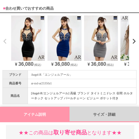
■
合わせ買いでおすすめの商品
36,080
36,080
36,080
36,0
¥
¥
¥
¥
(税込)
(税込)
(税込)
ブランド
Angel-R「エンジェルアール」
商品番号
ar-md-ar25350z1
[Angel-R/エンジェルアール] 高級 ブランド タイトミニドレス 谷間 ホルタ
商品名
ーネック セットアップ パールチェーン ビジュー ポケット付き
アイテム説明
サイズ・詳細
取り寄せ商品
★★この商品は
となります★★