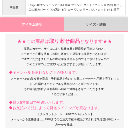
[Angel-R/エンジェルアール] 高級 ブランド タイトミニドレス 谷間 肩出し
商品名
二の腕カバー くびれ透け ビジュー ワンカラー バストカット (らむ着用)
アイテム説明
サイズ・詳細
取り寄せ商品
★★この商品は
となります★★
OriginalBrand
商品のカラー、サイズにより弊社在庫で即日発送可能なものと、
メーカーと在庫を共有しお取り寄せして発送する商品がございます。
ご注文いただきましても在庫が確保させるものではございませんので
◆キャンセルを承れないことがあります。
メーカーへのお取り寄せ商品（予約商品を含む）を既にメーカーへ手配を完了してし
まった場合はキャンセルを承れないことがございます。
その場合は弊社よりお客様へ別途ご連絡をさせていただきます。
◆最大5営業日で発送いたします。
◆お支払い方法によって発送タイミングが異なります。
【クレジットカード・Amazonペイメント】
メーカーから直接発送 __ 13時までのご注文で在庫確認ができれば最短当日中にメー
カーから発送。