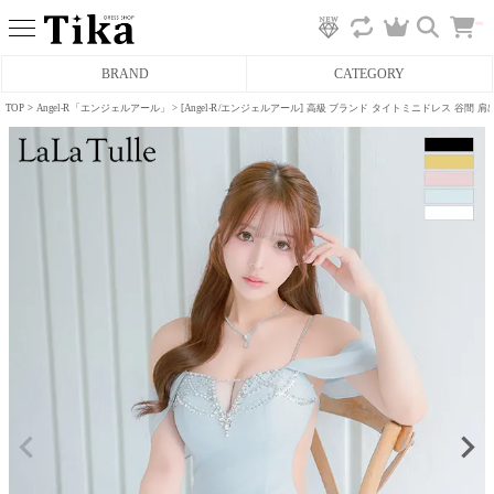
カ
BRAND
CATEGORY
ー
ト
へ
TOP
Angel-R「エンジェルアール」
[Angel-R/エンジェルアール] 高級 ブランド タイトミニドレス 谷間
ミニドレス
タイトミニドレス
フレアミニドレス
膝丈ドレス
前ミニドレス
ロングドレス
タイトロングドレス