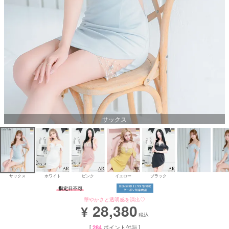
Aラインロングドレス
バースデードレス
サックス
サックス
ホワイト
ピンク
イエロー
ブラック
華やかさと透明感を演出♡
28,380
¥
税込
[
284
ポイント付与 ]