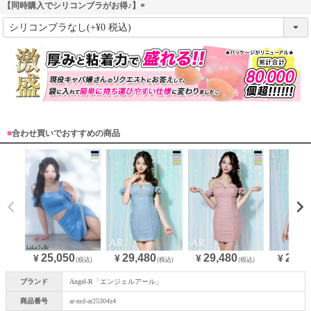
【同時購入でシリコンブラがお得♪】
(
必
須
)
■
合わせ買いでおすすめの商品
25,050
29,480
29,480
29,4
¥
¥
¥
¥
(税込)
(税込)
(税込)
ブランド
Angel-R「エンジェルアール」
商品番号
ar-md-ar25304z4