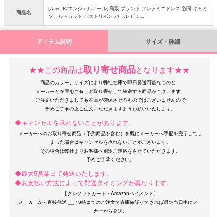
[Angel-R/エンジェルアール] 高級 ブランド フレアミニドレス 谷間 キャミ
商品名
ソール Vカット バストリボン パール ビジュー
アイテム説明
サイズ・詳細
取り寄せ商品
★★この商品は
となります★★
OriginalBrand
商品のカラー、サイズにより弊社在庫で即日発送可能なものと、
メーカーと在庫を共有しお取り寄せして発送する商品がございます。
ご注文いただきましても在庫が確保させるものではございませんので
◆キャンセルを承れないことがあります。
メーカーへのお取り寄せ商品（予約商品を含む）を既にメーカーへ手配を完了してし
まった場合はキャンセルを承れないことがございます。
その場合は弊社よりお客様へ別途ご連絡をさせていただきます。
◆最大5営業日で発送いたします。
◆お支払い方法によって発送タイミングが異なります。
【クレジットカード・Amazonペイメント】
メーカーから直接発送 __ 13時までのご注文で在庫確認ができれば最短当日中にメー
カーから発送。