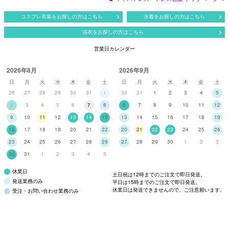
コスプレ衣装をお探しの方はこちら
水着をお探しの方はこちら
浴衣をお探しの方はこちら
営業日カレンダー
2026年8月
2026年9月
日
月
火
水
木
金
土
日
月
火
水
木
金
土
26
27
28
29
30
31
1
30
31
1
2
3
4
5
2
3
4
5
6
7
8
6
7
8
9
10
11
12
9
10
11
12
13
14
15
13
14
15
16
17
18
19
16
17
18
19
20
21
22
20
21
22
23
24
25
26
23
24
25
26
27
28
29
27
28
29
30
1
2
3
30
31
1
2
3
4
5
休業日
土日祝は12時までのご注文で即日発送。
発送業務のみ
平日は15時までのご注文で即日発送。
休業日は発送できませんので、ご注意願います。
受注・お問い合わせ業務のみ