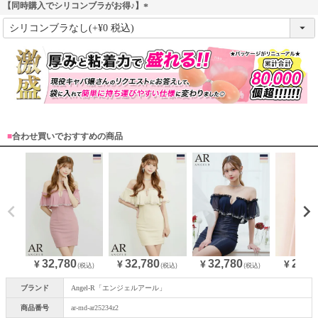
【同時購入でシリコンブラがお得♪】
(
必
須
)
■
合わせ買いでおすすめの商品
32,780
32,780
32,780
29,4
¥
¥
¥
¥
(税込)
(税込)
(税込)
ブランド
Angel-R「エンジェルアール」
商品番号
ar-md-ar25234z2