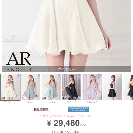
Aラインロングドレス
バースデードレス
アイボリー
アイボリー
ブルー
サックス
ブラック
モカピンク
可愛さを詰め込んだ大人のミニドレス♡
29,480
¥
税込
[
295
ポイント付与 ]