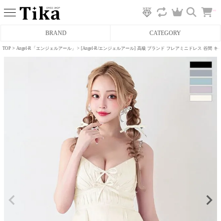
カ
BRAND
CATEGORY
ー
ト
へ
TOP
Angel-R「エンジェルアール」
[Angel-R/エンジェルアール] 高級 ブランド フレアミニドレス 谷間
ミニドレス
タイトミニドレス
フレアミニドレス
膝丈ドレス
前ミニドレス
ロングドレス
タイトロングドレス