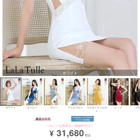
Aラインロングドレス
バースデードレス
ホワイト
ホワイト
ネイビー
グレー
アイルブルー
マスタードイエロ
レッド
ブラ
ー
ヘルシーな肌見せに視線釘付け♡
31,680
¥
税込