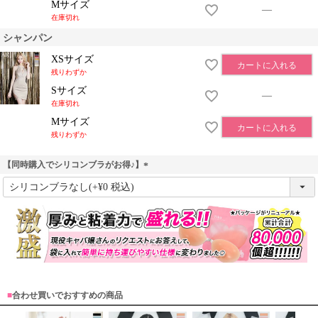
Mサイズ
—
在庫切れ
シャンパン
XSサイズ
カートに入れる
残りわずか
Sサイズ
—
在庫切れ
OriginalBrand
Mサイズ
カートに入れる
残りわずか
【同時購入でシリコンブラがお得♪】
(
必
須
)
■
合わせ買いでおすすめの商品