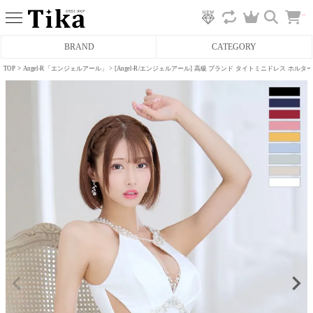
カ
BRAND
CATEGORY
ー
ト
へ
TOP
Angel-R「エンジェルアール」
[Angel-R/エンジェルアール] 高級 ブランド タイトミニドレス ホル
ミニドレス
タイトミニドレス
フレアミニドレス
膝丈ドレス
前ミニドレス
ロングドレス
タイトロングドレス