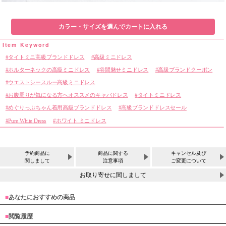
カラー・サイズを選んでカートに入れる
タイトミニ高級ブランドドレス
高級ミニドレス
ホルターネックの高級ミニドレス
谷間魅せミニドレス
高級ブランドクーポン
ウエストシースルー高級ミニドレス
お腹周りが気になる方へオススメのキャバドレス
タイトミニドレス
めぐりっぷちゃん着用高級ブランドドレス
高級ブランドドレスセール
Pure White Dress
ホワイト ミニドレス
予約商品に
商品に関する
キャンセル及び
関しまして
注意事項
ご変更について
お取り寄せに関しまして
■
あなたにおすすめの商品
■
閲覧履歴