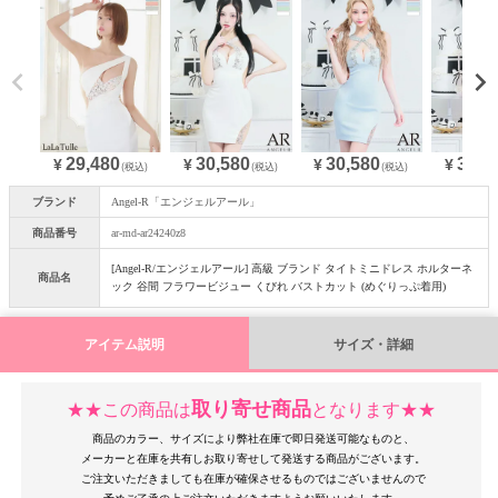
29,480
30,580
30,580
30,5
¥
¥
¥
¥
(税込)
(税込)
(税込)
ブランド
Angel-R「エンジェルアール」
商品番号
ar-md-ar24240z8
[Angel-R/エンジェルアール] 高級 ブランド タイトミニドレス ホルターネ
商品名
ック 谷間 フラワービジュー くびれ バストカット (めぐりっぷ着用)
アイテム説明
サイズ・詳細
取り寄せ商品
★★この商品は
となります★★
商品のカラー、サイズにより弊社在庫で即日発送可能なものと、
メーカーと在庫を共有しお取り寄せして発送する商品がございます。
ご注文いただきましても在庫が確保させるものではございませんので