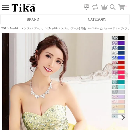
カ
BRAND
CATEGORY
ー
ト
へ
TOP
Angel-R「エンジェルアール」
[Angel-R/エンジェルアール] 高級 バースデービジューベアトップ
ミニドレス
タイトミニドレス
フレアミニドレス
膝丈ドレス
前ミニドレス
ロングドレス
タイトロングドレス