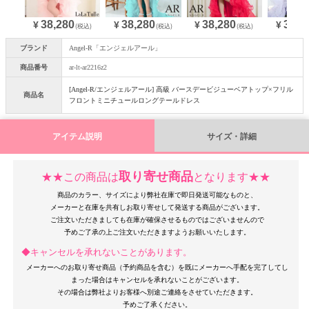
38,280
38,280
38,280
38,2
¥
¥
¥
¥
(税込)
(税込)
(税込)
ブランド
Angel-R「エンジェルアール」
商品番号
ar-lt-ar2216z2
[Angel-R/エンジェルアール] 高級 バースデービジューベアトップ×フリル
商品名
フロントミニチュールロングテールドレス
アイテム説明
サイズ・詳細
取り寄せ商品
★★この商品は
となります★★
商品のカラー、サイズにより弊社在庫で即日発送可能なものと、
メーカーと在庫を共有しお取り寄せして発送する商品がございます。
ご注文いただきましても在庫が確保させるものではございませんので
◆キャンセルを承れないことがあります。
メーカーへのお取り寄せ商品（予約商品を含む）を既にメーカーへ手配を完了してし
まった場合はキャンセルを承れないことがございます。
その場合は弊社よりお客様へ別途ご連絡をさせていただきます。