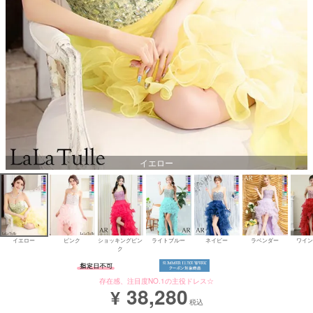
Aラインロングドレス
バースデードレス
イエロー
イエロー
ピンク
ショッキングピン
ライトブルー
ネイビー
ラベンダー
ワイン
ク
存在感、注目度NO.1の主役ドレス☆
38,280
¥
税込