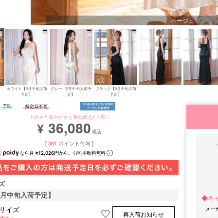
ベージュ
ホワイト【9月中旬入荷
グレー【9月中旬入荷予
ブラック【9月中旬入荷
予定】
定】
予定】
上品さと華やかさを兼ね備えた1着♡
36,080
¥
税込
[
361
ポイント付与 ]
なら
月々12,026円
から。分割手数料無料
ズ
9月中旬入荷予定】
◆キ
メー
Sサイズ
再入荷お知らせ