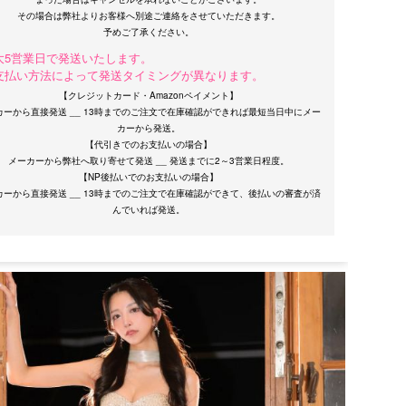
その場合は弊社よりお客様へ別途ご連絡をさせていただきます。
大5営業日で発送いたします。
支払い方法によって発送タイミングが異なります。
【クレジットカード・Amazonペイメント】
カーから直接発送 __ 13時までのご注文で在庫確認ができれば最短当日中にメー
カーから発送。
【代引きでのお支払いの場合】
メーカーから弊社へ取り寄せて発送 __ 発送までに2～3営業日程度。
【NP後払いでのお支払いの場合】
カーから直接発送 __ 13時までのご注文で在庫確認ができて、後払いの審査が済
サイズ