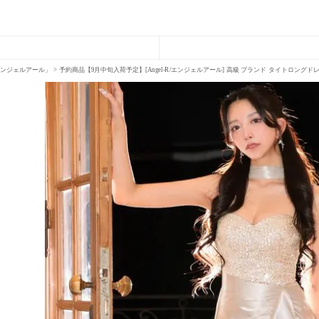
R「エンジェルアール」
予約商品【9月中旬入荷予定】[Angel-R/エンジェルアール] 高級 ブランド タイトロングドレ