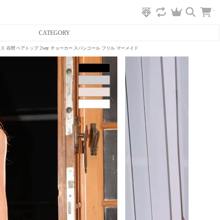
カ
CATEGORY
ー
ト
へ
ス 谷間 ベアトップ 2way チョーカー スパンコール フリル マーメイド