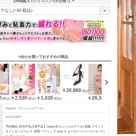
【同時購入でシリコンブラがお得♪】
(
必
須
)
■
合わせ買いでおすすめの商品
20,900
¥
(税込)
0
28,380
2,530
1,430
(税込)
¥
(税込)
¥
(税込)
¥
(税込)
Angel-R「エンジェルアール」
ar-ld-ar26821
予約商品【9月中旬入荷予定】[Angel-R/エンジェルアール] 高級 ブランド
タイトロングドレス 谷間 ベアトップ 2way チョーカー スパンコール フリ