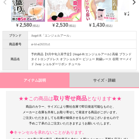
20,9
¥
2,580
2,530
1,430
¥
¥
¥
(税込)
(税込)
(税込)
ブランド
Angel-R「エンジェルアール」
商品番号
ar-ld-ar26331z1
予約商品【9月中旬入荷予定】[Angel-R/エンジェルアール] 高級 ブランド
商品名
タイトロングドレス オフショルダー ビジュー 刺繍レース 谷間 マーメイ
ド 2way ショルダーリボン チュール
アイテム説明
サイズ・詳細
取り寄せ商品
★★この商品は
となります★★
商品のカラー、サイズにより弊社在庫で即日発送可能なものと、
メーカーと在庫を共有しお取り寄せして発送する商品がございます。
ご注文いただきましても在庫が確保させるものではございませんので
◆キャンセルを承れないことがあります。