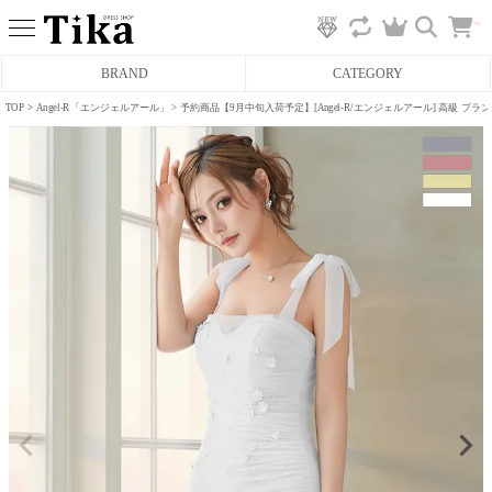
カ
BRAND
CATEGORY
ー
ト
へ
TOP
Angel-R「エンジェルアール」
予約商品【9月中旬入荷予定】[Angel-R/エンジェルアール] 高級 ブ
ミニドレス
タイトミニドレス
フレアミニドレス
膝丈ドレス
前ミニドレス
ロングドレス
タイトロングドレス