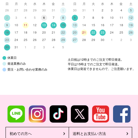
日
月
火
水
木
金
土
日
月
火
水
木
金
土
26
27
28
29
30
31
1
30
31
1
2
3
4
5
2
3
4
5
6
7
8
6
7
8
9
10
11
12
9
10
11
12
13
14
15
13
14
15
16
17
18
19
16
17
18
19
20
21
22
20
21
22
23
24
25
26
23
24
25
26
27
28
29
27
28
29
30
1
2
3
30
31
1
2
3
4
5
休業日
土日祝は12時までのご注文で即日発送。
発送業務のみ
平日は15時までのご注文で即日発送。
休業日は発送できませんので、ご注意願います。
受注・お問い合わせ業務のみ
初めての方へ
送料とお支払い方法