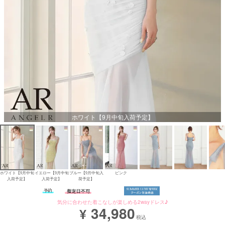
Aラインロングドレス
バースデードレス
ホワイト【9月中旬入荷予定】
ホワイト【9月中旬
イエロー【9月中旬
ブルー【9月中旬入
ピンク
入荷予定】
入荷予定】
荷予定】
気分に合わせた着こなしが楽しめる2wayドレス♪
34,980
¥
税込