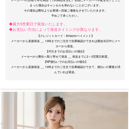
メーカーへのお取り寄せ商品（予約商品を含む）を既にメーカーへ手配を完了してし
まった場合はキャンセルを承れないことがございます。
その場合は弊社よりお客様へ別途ご連絡をさせていただきます。
◆最大5営業日で発送いたします。
◆お支払い方法によって発送タイミングが異なります。
【クレジットカード・Amazonペイメント】
メーカーから直接発送 __ 13時までのご注文で在庫確認ができれば最短当日中にメー
OriginalBrand
カーから発送。
【代引きでのお支払いの場合】
メーカーから弊社へ取り寄せて発送 __ 発送までに2～3営業日程度。
【NP後払いでのお支払いの場合】
メーカーから直接発送 __ 13時までのご注文で在庫確認ができて、後払いの審査が済
サイズ