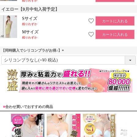
残りわずか
イエロー【9月中旬入荷予定】
Sサイズ
カートに入れる
残りわずか
Mサイズ
カートに入れる
残りわずか
【同時購入でシリコンブラがお得♪】
(
必
須
)
■
合わせ買いでおすすめの商品