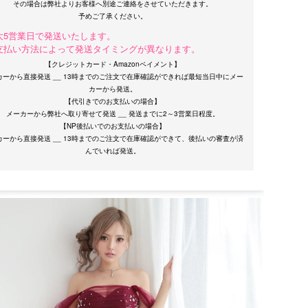
その場合は弊社よりお客様へ別途ご連絡をさせていただきます。
大5営業日で発送いたします。
支払い方法によって発送タイミングが異なります。
【クレジットカード・Amazonペイメント】
カーから直接発送 __ 13時までのご注文で在庫確認ができれば最短当日中にメー
カーから発送。
【代引きでのお支払いの場合】
メーカーから弊社へ取り寄せて発送 __ 発送までに2～3営業日程度。
【NP後払いでのお支払いの場合】
カーから直接発送 __ 13時までのご注文で在庫確認ができて、後払いの審査が済
サイズ