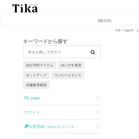
BRAND
TOP
Angel-
ミニドレス
キーワードから探す
タイトミニドレス
フレアミニドレス
先行予約アイテム
ゆいぴす着用
セットアップ
ワンピースドレス
膝丈ドレス
伊藤舞雪着用
前ミニドレス
My page
ロングドレス
ログイン
タイトロングドレス
会員登録
< 500ptプレゼント中