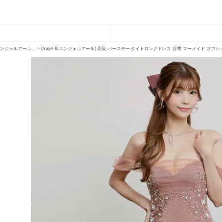
R「エンジェルアール」
[Angel-R/エンジェルアール] 高級 バースデー タイトロングドレス 谷間 マーメイド オ