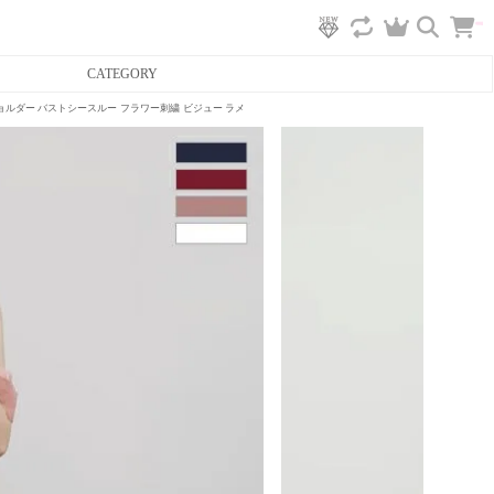
カ
CATEGORY
ー
ト
へ
フショルダー バストシースルー フラワー刺繍 ビジュー ラメ