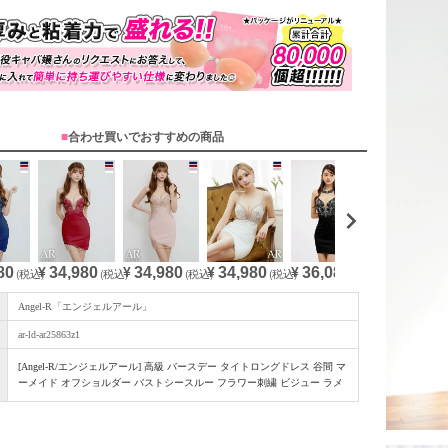
須
)
■
合わせ買いでおすすめの商品
80
34,980
34,980
34,980
36,080
36,080
(税込)
¥
(税込)
¥
(税込)
¥
(税込)
¥
(税込)
¥
(
Angel-R「エンジェルアール」
ar-ld-ar25863z1
[Angel-R/エンジェルアール] 高級 バースデー タイトロングドレス 谷間 マ
ーメイド オフショルダー バストシースルー フラワー刺繍 ビジュー ラメ