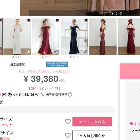
ピンク
ホワイト
レッド
ネイビー
デコルテ魅せで女性らしさを格上げ♡
39,380
¥
税込
[
394
ポイント付与 ]
なら
月々13,126円
から。分割手数料無料
ズ
Sサイズ
カートに入れる
◆キ
りわずか
メー
Mサイズ
再入荷お知らせ
庫切れ