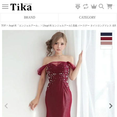
カ
BRAND
CATEGORY
ー
ト
へ
TOP
Angel-R「エンジェルアール」
[Angel-R/エンジェルアール] 高級 バースデー タイトロングドレス
ミニドレス
タイトミニドレス
フレアミニドレス
膝丈ドレス
前ミニドレス
ロングドレス
タイトロングドレス