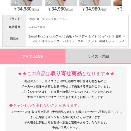
34,980
34,980
34,980
34,9
¥
¥
¥
¥
(税込)
(税込)
(税込)
ブランド
Angel-R「エンジェルアール」
商品番号
ar-ld-ar25863
[Angel-R/エンジェルアール] 高級 バースデー タイトロングドレス 谷間 マ
商品名
ーメイド オフショルダー バストシースルー フラワー刺繍 ビジュー ラメ
アイテム説明
サイズ・詳細
取り寄せ商品
★★この商品は
となります★★
商品のカラー、サイズにより弊社在庫で即日発送可能なものと、
メーカーと在庫を共有しお取り寄せして発送する商品がございます。
ご注文いただきましても在庫が確保させるものではございませんので
◆キャンセルを承れないことがあります。
メーカーへのお取り寄せ商品（予約商品を含む）を既にメーカーへ手配を完了してし
まった場合はキャンセルを承れないことがございます。
その場合は弊社よりお客様へ別途ご連絡をさせていただきます。