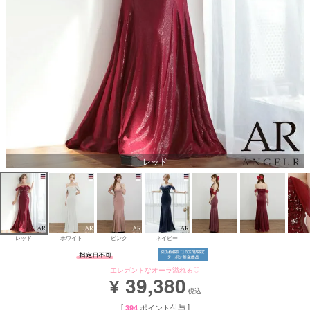
Aラインロングドレス
バースデードレス
レッド
レッド
ホワイト
ピンク
ネイビー
エレガントなオーラ溢れる♡
39,380
¥
税込
[
394
ポイント付与 ]