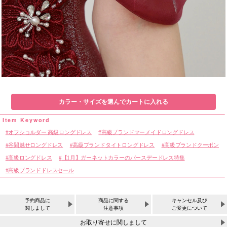
カラー・サイズを選んでカートに入れる
オフショルダー 高級ロングドレス
高級ブランドマーメイドロングドレス
谷間魅せロングドレス
高級ブランドタイトロングドレス
高級ブランドクーポン
高級ロングドレス
【1月】ガーネットカラーのバースデードレス特集
高級ブランドドレスセール
予約商品に
商品に関する
キャンセル及び
関しまして
注意事項
ご変更について
お取り寄せに関しまして