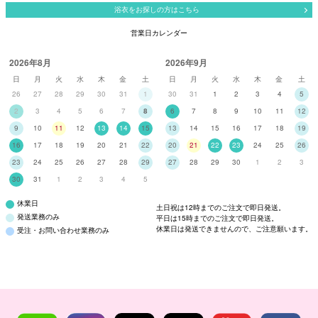
浴衣をお探しの方はこちら
営業日カレンダー
2026年8月
2026年9月
日
月
火
水
木
金
土
日
月
火
水
木
金
土
26
27
28
29
30
31
1
30
31
1
2
3
4
5
2
3
4
5
6
7
8
6
7
8
9
10
11
12
9
10
11
12
13
14
15
13
14
15
16
17
18
19
16
17
18
19
20
21
22
20
21
22
23
24
25
26
23
24
25
26
27
28
29
27
28
29
30
1
2
3
30
31
1
2
3
4
5
休業日
土日祝は12時までのご注文で即日発送。
発送業務のみ
平日は15時までのご注文で即日発送。
休業日は発送できませんので、ご注意願います。
受注・お問い合わせ業務のみ