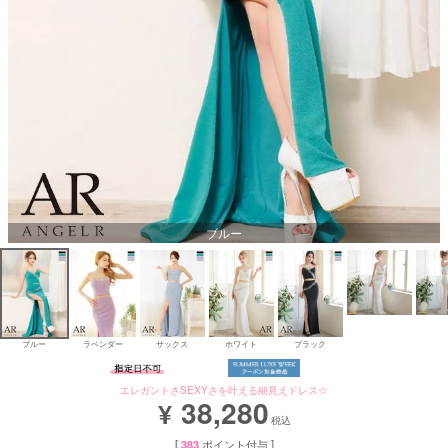
Aラインロングドレス
バースデードレス
ブルー
ブルー
ラベンダー
サックス
ホワイト
ブラック
エレガントさSEXYさを叶える細見えドレス☆
38,280
¥
税込
[
383
ポイント付与 ]