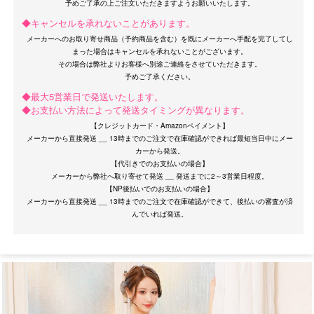
◆キャンセルを承れないことがあります。
メーカーへのお取り寄せ商品（予約商品を含む）を既にメーカーへ手配を完了してし
まった場合はキャンセルを承れないことがございます。
その場合は弊社よりお客様へ別途ご連絡をさせていただきます。
◆最大5営業日で発送いたします。
◆お支払い方法によって発送タイミングが異なります。
OriginalBrand
【クレジットカード・Amazonペイメント】
メーカーから直接発送 __ 13時までのご注文で在庫確認ができれば最短当日中にメー
カーから発送。
【代引きでのお支払いの場合】
メーカーから弊社へ取り寄せて発送 __ 発送までに2～3営業日程度。
【NP後払いでのお支払いの場合】
メーカーから直接発送 __ 13時までのご注文で在庫確認ができて、後払いの審査が済
サイズ