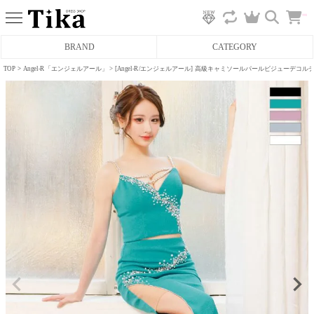
カ
BRAND
CATEGORY
ー
ト
へ
TOP
Angel-R「エンジェルアール」
[Angel-R/エンジェルアール] 高級キャミソールパールビジュー
ミニドレス
タイトミニドレス
フレアミニドレス
膝丈ドレス
前ミニドレス
ロングドレス
タイトロングドレス