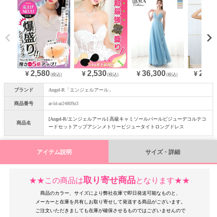
2,580
36,300
25,0
2,530
¥
¥
¥
¥
(税込)
(税込)
(税込)
ブランド
Angel-R「エンジェルアール」
商品番号
ar-ld-ar24809z3
[Angel-R/エンジェルアール] 高級キャミソールパールビジューデコルテコ
商品名
ードセットアップアシンメトリービジュータイトロングドレス
アイテム説明
サイズ・詳細
取り寄せ商品
★★この商品は
となります★★
商品のカラー、サイズにより弊社在庫で即日発送可能なものと、
メーカーと在庫を共有しお取り寄せして発送する商品がございます。
ご注文いただきましても在庫が確保させるものではございませんので