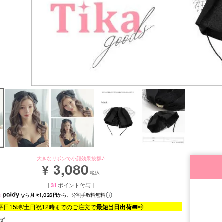
大きなリボンで小顔効果抜群♪
3,080
¥
税込
[
31
ポイント付与 ]
なら
月々1,026円
から。分割手数料無料
平日15時/土日祝12時までのご注文で
最短当日出荷
🚚💨
ズ