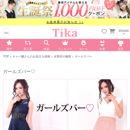
お盆休業のお知らせ >>
BRAND
新作
再入荷
検索
ランキング
セール
水着
浴衣
TOP
キャバ嬢さんのお役立ち情報
水商売の種類
ガールズバー
ガールズバー♡