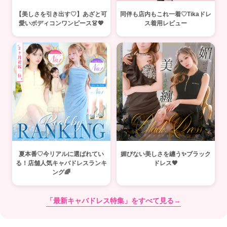
【美しさを引き出す♡】あざと可
同伴も店内もこれ一着♡Tikaドレ
愛いボディコンワンピース👗💖
ス着用レビュー
夏本番♡今リアルに選ばれてい
媚びない美しさを纏う✨ブラック
る！店舗人気キャバドレスランキ
ドレス🖤
ング🌈
「最新キャバドレス特集」をすべて見る→