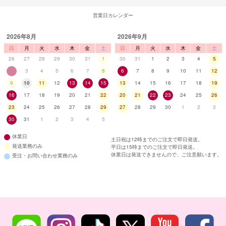
営業日カレンダー
2026年8月
2026年9月
日
月
火
水
木
金
土
日
月
火
水
木
金
土
26
27
28
29
30
31
1
30
31
1
2
3
4
5
2
3
4
5
6
7
8
6
7
8
9
10
11
12
9
10
11
12
13
14
15
13
14
15
16
17
18
19
16
17
18
19
20
21
22
20
21
22
23
24
25
26
23
24
25
26
27
28
29
27
28
29
30
1
2
3
30
31
1
2
3
4
5
休業日
土日祝は12時までのご注文で即日発送。
発送業務のみ
平日は15時までのご注文で即日発送。
休業日は発送できませんので、ご注意願います。
受注・お問い合わせ業務のみ