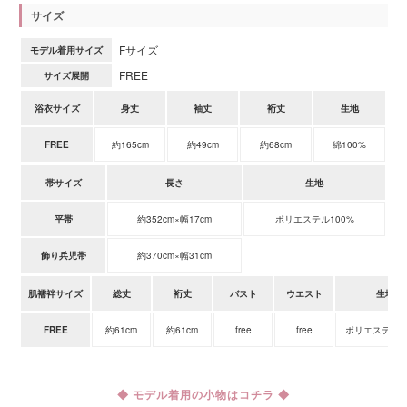
サイズ
Fサイズ
モデル着用サイズ
FREE
サイズ展開
浴衣サイズ
身丈
袖丈
裄丈
生地
FREE
約165cm
約49cm
約68cm
綿100%
帯サイズ
長さ
生地
平帯
約352cm×幅17cm
ポリエステル100%
飾り兵児帯
約370cm×幅31cm
肌襦袢サイズ
総丈
裄丈
バスト
ウエスト
生地
FREE
約61cm
約61cm
free
free
ポリエステル1
◆ モデル着用の小物はコチラ ◆