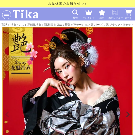
お盆休業のお知らせ >>
検索
ランキング
新作
着用レビュー
カート
TOP
浴衣ドレス
花魁風浴衣
[花魁浴衣] 2way 菖蒲 グラデーション 紫 パープル 黒 ブラック 4点セット (石原彩