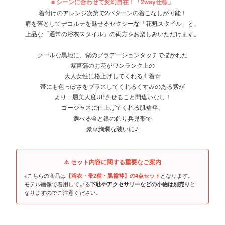
■ シーンに合わせて変幻自在！「2way仕様」
着付けのアレンジ次第で2パターンの着こなしが可能！
肩を落としてデコルテを魅せるセクシーな「花魁スタイル」と、
上品な「通常の浴衣スタイル」の両方をお楽しみいただけます。
クールな黒地に、紫のグラデーションタッチで描かれた
紫菖蒲のお花がワンランク上の
大人女性に格上げしてくれる１着☆
帯にも色っぽさをプラスしてくれるくすみのある紫が
より一層美人度UPさせること間違いなし！
ゴージャスに仕上げてくれる肌襦袢、
選べる金と銀の飾り兵児帯で
豪華絢爛な装いに♪
⚠️ セット内容に関する重要なご案内
※こちらの商品は
となります。
【浴衣・帯2種・肌襦袢】の4点セット
モデル画像で着用している
と
下駄やアクセサリーなどの小物は別売り
なりますのでご注意ください。