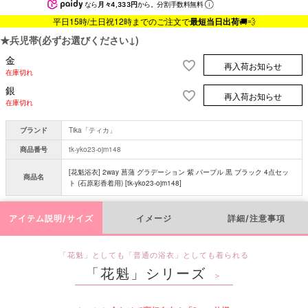
なら
月々4,333円
から。分割手数料無料
平日15時/土日祝12時までのご注文で
最短当日出荷
🚚💨
★兵児帯(必ずお選びください↓)
金
再入荷お知らせ
在庫切れ
銀
再入荷お知らせ
在庫切れ
ブランド
Tika「ティカ」
商品番号
tk-yko23-ojm148
[花魁浴衣] 2way 菖蒲 グラデーション 紫 パープル 黒 ブラック 4点セッ
商品名
ト (石原彩香着用) [tk-yko23-ojm148]
アイテム説明/サイズ
イメージ
詳細/注意事項
「花魁」としても「普通の浴衣」としても着られる
「花魁」シリーズ
＞