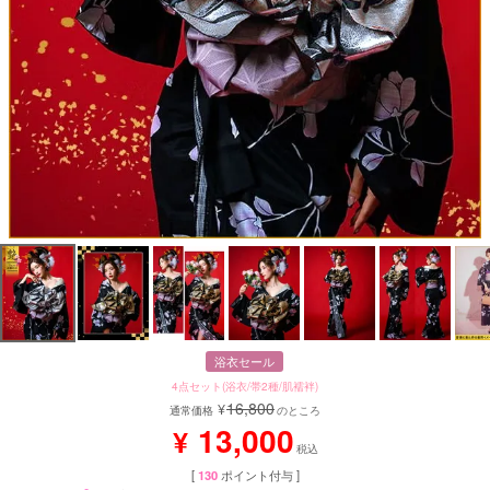
浴衣セール
4点セット(浴衣/帯2種/肌襦袢)
16,800
¥
通常価格
のところ
13,000
¥
税込
[
130
ポイント付与 ]