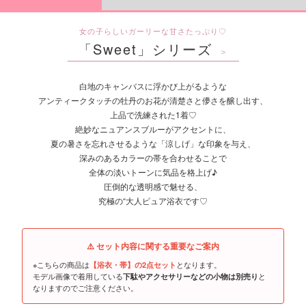
女の子らしいガーリーな甘さたっぷり♡
「Sweet」シリーズ
＞
白地のキャンバスに浮かび上がるような
アンティークタッチの牡丹のお花が清楚さと儚さを醸し出す、
上品で洗練された1着♡
絶妙なニュアンスブルーがアクセントに、
夏の暑さを忘れさせるような「涼しげ」な印象を与え、
深みのあるカラーの帯を合わせることで
全体の淡いトーンに気品を格上げ♪
圧倒的な透明感で魅せる、
究極の“大人ピュア浴衣です♡
⚠️ セット内容に関する重要なご案内
※こちらの商品は
となります。
【浴衣・帯】の2点セット
モデル画像で着用している
と
下駄やアクセサリーなどの小物は別売り
なりますのでご注意ください。