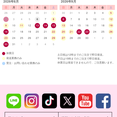
2026年8月
2026年9月
日
月
火
水
木
金
土
日
月
火
水
木
金
土
26
27
28
29
30
31
1
30
31
1
2
3
4
5
2
3
4
5
6
7
8
6
7
8
9
10
11
12
9
10
11
12
13
14
15
13
14
15
16
17
18
19
16
17
18
19
20
21
22
20
21
22
23
24
25
26
23
24
25
26
27
28
29
27
28
29
30
1
2
3
30
31
1
2
3
4
5
休業日
土日祝は12時までのご注文で即日発送。
発送業務のみ
平日は15時までのご注文で即日発送。
休業日は発送できませんので、ご注意願います。
受注・お問い合わせ業務のみ