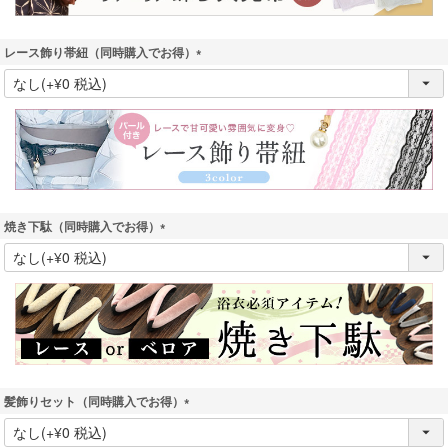
レース飾り帯紐（同時購入でお得）
(
必
須
)
焼き下駄（同時購入でお得）
(
必
須
)
髪飾りセット（同時購入でお得）
(
必