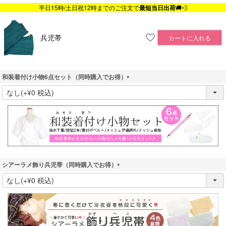
平日15時/土日祝12時までのご注文で
最短当日出荷
🚚💨
兵児帯
カートに入れる
和装着付け小物6点セット（同時購入でお得）
(
必
須
)
シアーラメ飾り兵児帯（同時購入でお得）
(
必
須
)