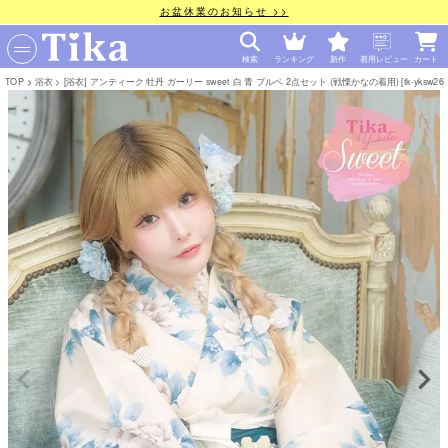
お盆休業のお知らせ >>
検索
ランキング
新作
着用レビュー
カート
TOP
浴衣
[浴衣] アンティーク 牡丹 ガーリー sweet 白 青 ブルベ 2点セット (戦慄かなの着用) [tk-yksw26-y