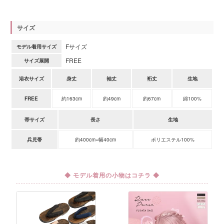
サイズ
Fサイズ
モデル着用サイズ
FREE
サイズ展開
浴衣サイズ
身丈
袖丈
裄丈
生地
FREE
約163cm
約49cm
約67cm
綿100%
帯サイズ
長さ
生地
兵児帯
約400cm×幅40cm
ポリエステル100%
◆ モデル着用の小物はコチラ ◆