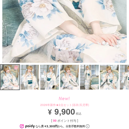
2026年新作★2点セット(浴衣/兵児帯)
9,900
¥
税込
[
99
ポイント付与 ]
なら
月々3,300円
から。分割手数料無料