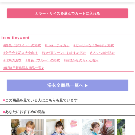
カラー・サイズを選んでカートに入れる
白色（ホワイト）の浴衣
Tika「ティカ」
ガーリーな「Sweet」浴衣
女子会や花火大会向け
お仕事シーンにおすすめ浴衣
ブルベ向け浴衣
花柄の浴衣
青色（ブルー）の浴衣
戦慄かなのちゃん着用
5月8日新作浴衣商品一覧♪
浴衣全商品一覧へ
■
この商品を見ている人はこちらも見ています
■
あなたにおすすめの商品