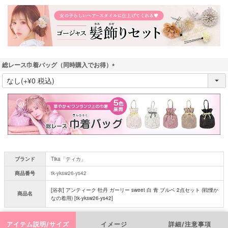
須
)
総レース巾着バッグ（同時購入でお得）
(
必
須
)
ブランド
Tika「ティカ」
商品番号
tk-yksw26-ys42
[浴衣] アンティーク 牡丹 ガーリー sweet 白 青 ブルベ 2点セット (戦慄か
商品名
なの着用) [tk-yksw26-ys42]
アイテム説明/サイズ
イメージ
詳細/注意事項