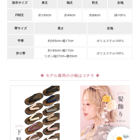
浴衣サイズ
身丈
袖丈
裄丈
生地
FREE
約165cm
約49cm
約68cm
綿100%
帯サイズ
長さ
生地
平帯
約355cm×幅17cm
ポリエステル100%
約160cm×幅17cm
作り帯
ポリエステル100%
リボン縦27cm×横35cm
◆ モデル着用の小物はコチラ ◆