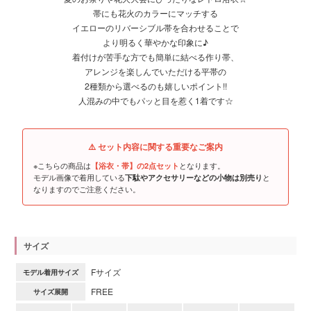
帯にも花火のカラーにマッチする
イエローのリバーシブル帯を合わせることで
より明るく華やかな印象に♪
着付けが苦手な方でも簡単に結べる作り帯、
アレンジを楽しんでいただける平帯の
2種類から選べるのも嬉しいポイント!!
人混みの中でもパッと目を惹く1着です☆
⚠️ セット内容に関する重要なご案内
※こちらの商品は
となります。
【浴衣・帯】の2点セット
モデル画像で着用している
と
下駄やアクセサリーなどの小物は別売り
なりますのでご注意ください。
サイズ
Fサイズ
モデル着用サイズ
FREE
サイズ展開