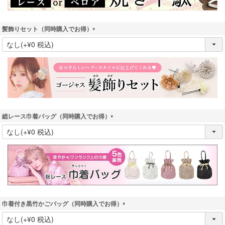
髪飾りセット（同時購入でお得）
(
必
須
)
総レース巾着バッグ（同時購入でお得）
(
必
須
)
巾着付き黒竹かごバッグ（同時購入でお得）
(
必