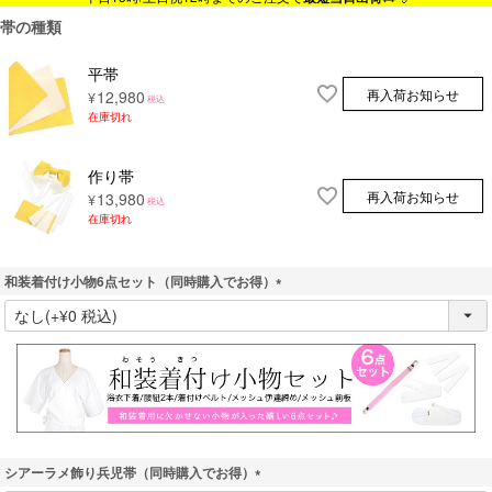
帯の種類
平帯
再入荷お知らせ
12,980
¥
税込
在庫切れ
作り帯
再入荷お知らせ
13,980
¥
税込
在庫切れ
和装着付け小物6点セット（同時購入でお得）
(
必
須
)
シアーラメ飾り兵児帯（同時購入でお得）