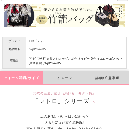
須
)
ブランド
Tika「ティカ」
商品番号
tk-ykrt24-kr27
[浴衣] 花火柄 古典レトロ モダン 紺色 ネイビー 黄色 イエロー 2点セット
商品名
(聖菜着用) [tk-ykrt24-kr27]
アイテム説明/サイズ
イメージ
詳細/注意事項
浴衣の王道、愛され続ける「モダン柄」
「レトロ」シリーズ
＞
品のある紺地いっぱいに彩った
大きな花火が存在感抜群!!
夏のお祭りや花火大会にぴったりなレトロ浴衣☆