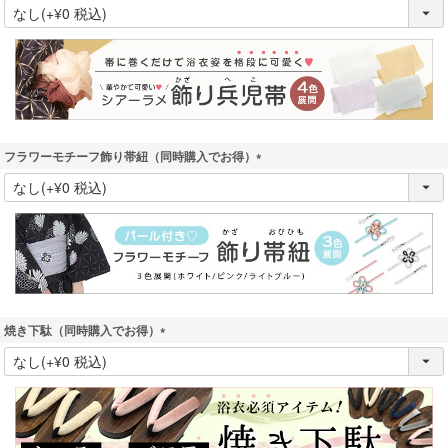
(
必
須
)
フラワーモチーフ飾り帯紐（同時購入でお得）
(
必
須
)
焼き下駄（同時購入でお得）
(
必
須
)