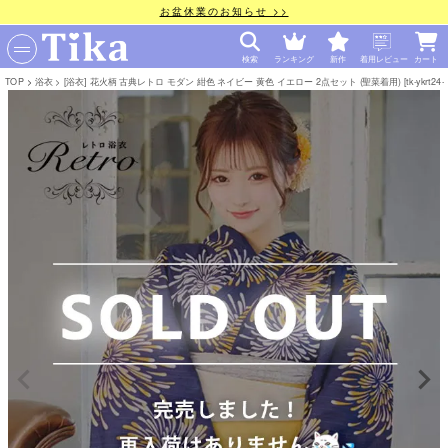
お盆休業のお知らせ >>
検索
ランキング
新作
着用レビュー
カート
TOP
浴衣
[浴衣] 花火柄 古典レトロ モダン 紺色 ネイビー 黄色 イエロー 2点セット (聖菜着用) [tk-ykrt24-kr