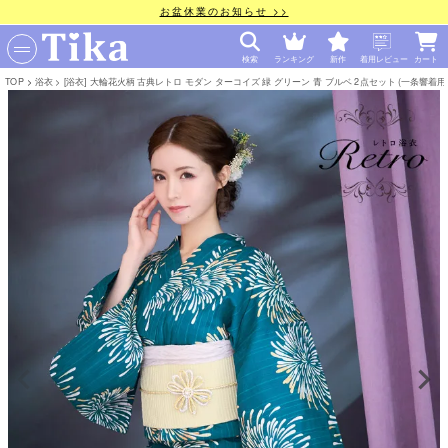
お盆休業のお知らせ >>
検索
ランキング
新作
着用レビュー
カート
TOP
浴衣
[浴衣] 大輪花火柄 古典レトロ モダン ターコイズ 緑 グリーン 青 ブルベ 2点セット (一条響着用) [tk-yk