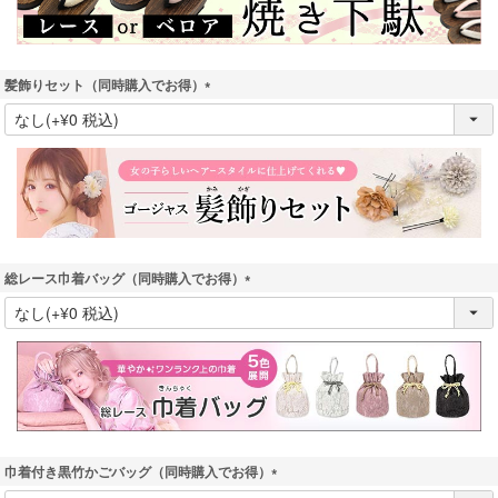
髪飾りセット（同時購入でお得）
(
必
須
)
総レース巾着バッグ（同時購入でお得）
(
必
須
)
巾着付き黒竹かごバッグ（同時購入でお得）
(