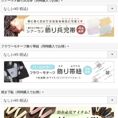
シアーラメ飾り兵児帯（同時購入でお得）
(
必
須
)
フラワーモチーフ飾り帯紐（同時購入でお得）
(
必
須
)
焼き下駄（同時購入でお得）
(
必
須
)