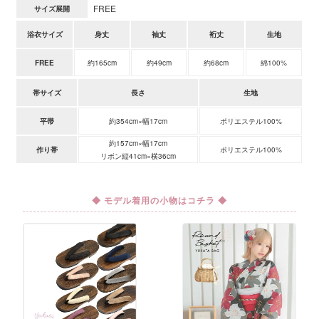
FREE
サイズ展開
浴衣サイズ
身丈
袖丈
裄丈
生地
FREE
約165cm
約49cm
約68cm
綿100%
帯サイズ
長さ
生地
平帯
約354cm×幅17cm
ポリエステル100%
約157cm×幅17cm
作り帯
ポリエステル100%
リボン縦41cm×横36cm
◆ モデル着用の小物はコチラ ◆