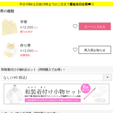
平日15時/土日祝12時までのご注文で
最短当日出荷
🚚💨
帯の種類
平帯
カートに入れる
12,000
¥
税込
残りわずか
作り帯
再入荷お知らせ
13,000
¥
税込
在庫切れ
和装着付け小物6点セット（同時購入でお得）
(
必
須
)