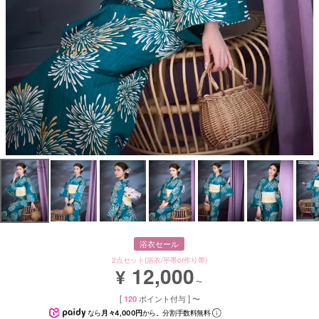
浴衣セール
2点セット(浴衣/平帯or作り帯)
12,000
¥
〜
[
120
ポイント付与 ]
〜
なら
月々4,000円
から。分割手数料無料