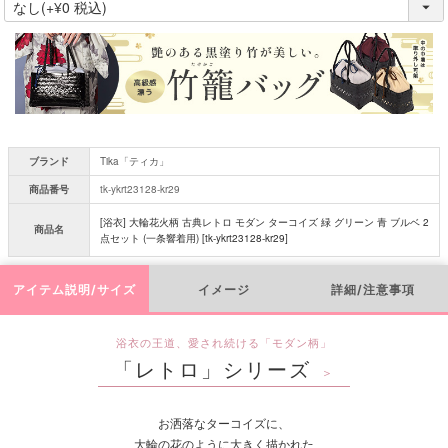
必
須
)
ブランド
Tika「ティカ」
商品番号
tk-ykrt23128-kr29
[浴衣] 大輪花火柄 古典レトロ モダン ターコイズ 緑 グリーン 青 ブルベ 2
商品名
点セット (一条響着用) [tk-ykrt23128-kr29]
アイテム説明/サイズ
イメージ
詳細/注意事項
浴衣の王道、愛され続ける「モダン柄」
「レトロ」シリーズ
＞
お洒落なターコイズに、
大輪の花のように大きく描かれた