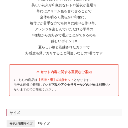
美しい花火が印象的なレトロ浴衣が登場☆
帯にはクリーム色を合わせることで
全体を明るく柔らかい印象に。
着付けが苦手な方でも簡単に結べる作り帯、
アレンジを楽しんでいただける平帯の
2種類からお好みで選ぶことができるのも
嬉しいポイント!!
夏らしい柄と洗練されたカラーで
好感度も爆アガリすること間違いなしの1着です☆
⚠️ セット内容に関する重要なご案内
※こちらの商品は
となります。
【浴衣・帯】の2点セット
モデル画像で着用している
と
下駄やアクセサリーなどの小物は別売り
なりますのでご注意ください。
サイズ
Fサイズ
モデル着用サイズ