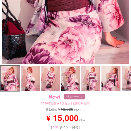
浴衣セール
2026年新作★2点セット(浴衣/兵児帯)
16,500
¥
通常価格
のところ
15,000
¥
税込
[
150
ポイント付与 ]