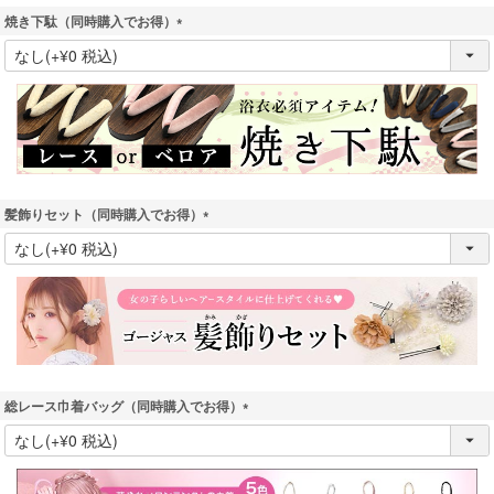
焼き下駄（同時購入でお得）
(
必
須
)
髪飾りセット（同時購入でお得）
(
必
須
)
総レース巾着バッグ（同時購入でお得）
(
必
須
)