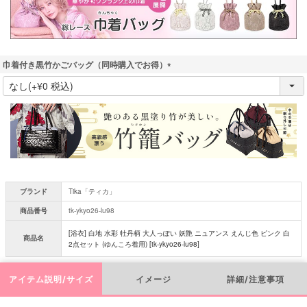
巾着付き黒竹かごバッグ（同時購入でお得）
(
必
須
)
ブランド
Tika「ティカ」
商品番号
tk-ykyo26-lu98
[浴衣] 白地 水彩 牡丹柄 大人っぽい 妖艶 ニュアンス えんじ色 ピンク 白
商品名
2点セット (ゆんころ着用) [tk-ykyo26-lu98]
アイテム説明/サイズ
イメージ
詳細/注意事項