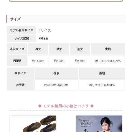
サイズ
Fサイズ
モデル着用サイズ
FREE
サイズ展開
浴衣サイズ
身丈
袖丈
裄丈
生地
FREE
約163cm
約49cm
約67cm
ポリエステル100%
帯サイズ
長さ
生地
兵児帯
約400cm×幅40cm
ポリエステル100%
◆ モデル着用の小物はコチラ ◆