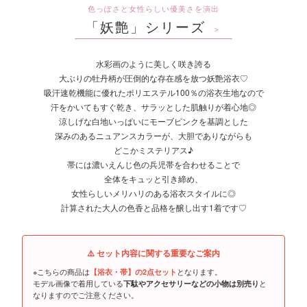
色っぽさと女性らしい優美さを演出
「妖艶」シリーズ
＞
水彩画のように美しく咲き誇る
大ぶりの牡丹柄が圧倒的な存在感を放つ妖艶浴衣♡
吸汗速乾機能に優れたポリエステル100％の浴衣生地なので
汗をかいてもすぐ乾き、サラッとした肌触りが着心地◎
涼しげな白地いっぱいにモーブピンクを基調とした
深みのあるニュアンスカラーが、大胆でありながらも
どこかミステリアス♪
帯には濃いえんじ色の兵児帯を合わせることで
全体をキュッと引き締め、
女性らしいメリハリのある浴衣スタイルに◎
計算された大人の色香と品格を醸し出す1着です♡
⚠️ セット内容に関する重要なご案内
※こちらの商品は
となります。
【浴衣・帯】の2点セット
モデル画像で着用している
と
下駄やアクセサリーなどの小物は別売り
なりますのでご注意ください。