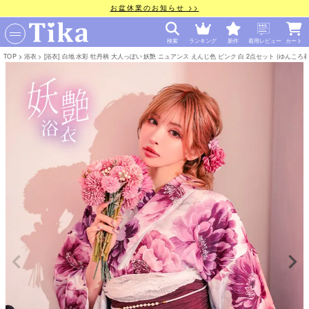
お盆休業のお知らせ >>
検索
ランキング
新作
着用レビュー
カート
TOP
浴衣
[浴衣] 白地 水彩 牡丹柄 大人っぽい 妖艶 ニュアンス えんじ色 ピンク 白 2点セット (ゆんころ着用) [tk