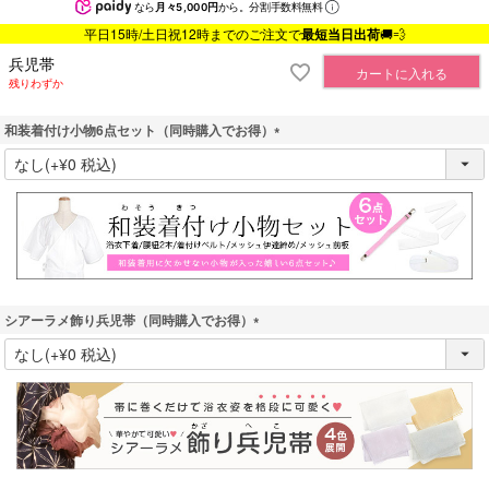
なら
月々5,000円
から。分割手数料無料
平日15時/土日祝12時までのご注文で
最短当日出荷
🚚💨
兵児帯
カートに入れる
残りわずか
和装着付け小物6点セット（同時購入でお得）
(
必
須
)
シアーラメ飾り兵児帯（同時購入でお得）
(
必
須
)