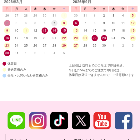
2026年8月
2026年9月
日
月
火
水
木
金
土
日
月
火
水
木
金
土
26
27
28
29
30
31
1
30
31
1
2
3
4
5
2
3
4
5
6
7
8
6
7
8
9
10
11
12
9
10
11
12
13
14
15
13
14
15
16
17
18
19
16
17
18
19
20
21
22
20
21
22
23
24
25
26
23
24
25
26
27
28
29
27
28
29
30
1
2
3
30
31
1
2
3
4
5
休業日
土日祝は12時までのご注文で即日発送。
発送業務のみ
平日は15時までのご注文で即日発送。
休業日は発送できませんので、ご注意願います。
受注・お問い合わせ業務のみ