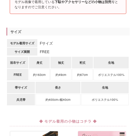
モデル画像で着用している
と
下駄やアクセサリーなどの小物は別売り
なりますのでご注意ください。
サイズ
Fサイズ
モデル着用サイズ
FREE
サイズ展開
浴衣サイズ
身丈
袖丈
裄丈
生地
FREE
約163cm
約49cm
約67cm
ポリエステル100%
帯サイズ
長さ
生地
兵児帯
約400cm×幅40cm
ポリエステル100%
◆ モデル着用の小物はコチラ ◆