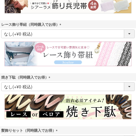
レース飾り帯紐（同時購入でお得）
(
必
須
)
焼き下駄（同時購入でお得）
(
必
須
)
髪飾りセット（同時購入でお得）