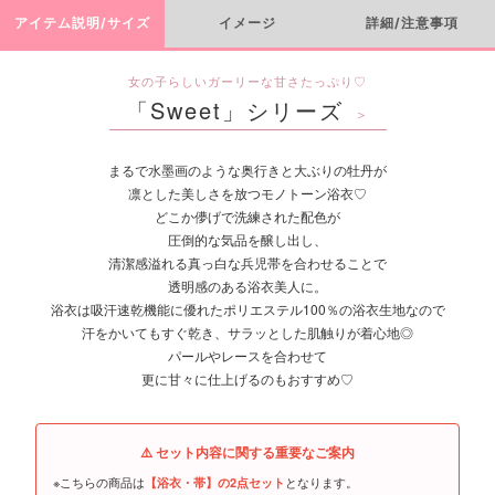
アイテム説明/サイズ
イメージ
詳細/注意事項
女の子らしいガーリーな甘さたっぷり♡
「Sweet」シリーズ
＞
まるで水墨画のような奥行きと大ぶりの牡丹が
凛とした美しさを放つモノトーン浴衣♡
どこか儚げで洗練された配色が
圧倒的な気品を醸し出し、
清潔感溢れる真っ白な兵児帯を合わせることで
透明感のある浴衣美人に。
浴衣は吸汗速乾機能に優れたポリエステル100％の浴衣生地なので
汗をかいてもすぐ乾き、サラッとした肌触りが着心地◎
パールやレースを合わせて
更に甘々に仕上げるのもおすすめ♡
⚠️ セット内容に関する重要なご案内
※こちらの商品は
となります。
【浴衣・帯】の2点セット