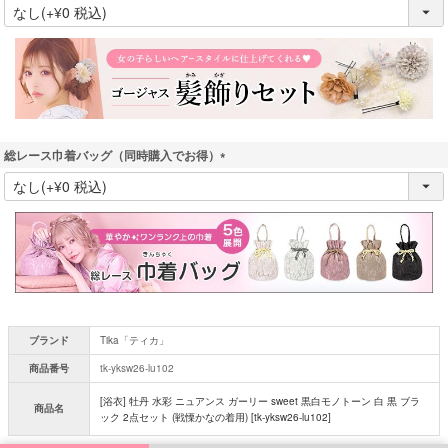
(
必
須
)
総レース巾着バッグ（同時購入でお得）
(
必
須
)
ブランド
Tika「ティカ」
商品番号
tk-yksw26-lu102
[浴衣] 牡丹 水彩 ニュアンス ガーリー sweet 黒白モノトーン 白 黒 ブラ
商品名
ック 2点セット (戦慄かなの着用) [tk-yksw26-lu102]