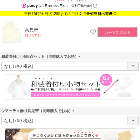
なら
月々5,000円
から。分割手数料無料
平日15時/土日祝12時までのご注文で
最短当日出荷
🚚💨
兵児帯
カートに入れる
残りわずか
和装着付け小物6点セット（同時購入でお得）
(
必
須
)
シアーラメ飾り兵児帯（同時購入でお得）
(
必
須
)