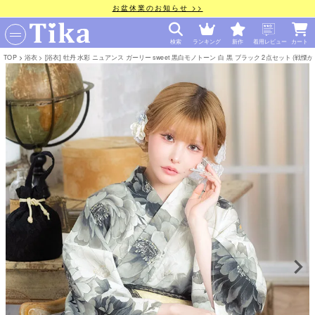
お盆休業のお知らせ >>
検索
ランキング
新作
着用レビュー
カート
TOP
浴衣
[浴衣] 牡丹 水彩 ニュアンス ガーリー sweet 黒白モノトーン 白 黒 ブラック 2点セット (戦慄かなの着用)