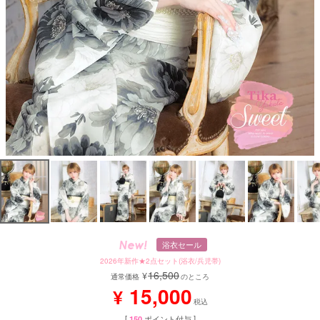
浴衣セール
2026年新作★2点セット(浴衣/兵児帯)
16,500
¥
通常価格
のところ
15,000
¥
税込
[
150
ポイント付与 ]