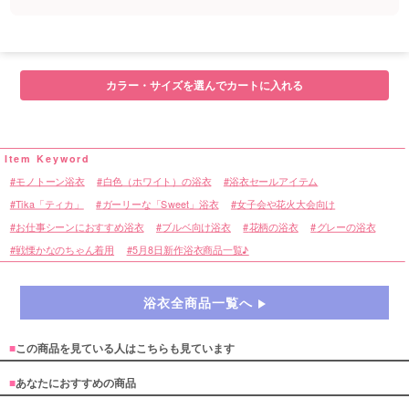
カラー・サイズを選んでカートに入れる
モノトーン浴衣
白色（ホワイト）の浴衣
浴衣セールアイテム
Tika「ティカ」
ガーリーな「Sweet」浴衣
女子会や花火大会向け
お仕事シーンにおすすめ浴衣
ブルベ向け浴衣
花柄の浴衣
グレーの浴衣
戦慄かなのちゃん着用
5月8日新作浴衣商品一覧♪
浴衣全商品一覧へ
■
この商品を見ている人はこちらも見ています
■
あなたにおすすめの商品