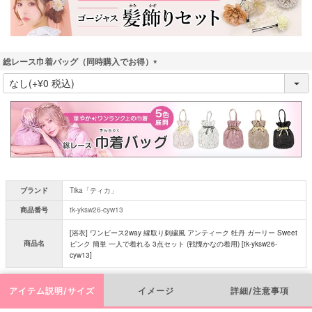
総レース巾着バッグ（同時購入でお得）
(
必
須
)
ブランド
Tika「ティカ」
商品番号
tk-yksw26-cyw13
[浴衣] ワンピース2way 縁取り刺繍風 アンティーク 牡丹 ガーリー Sweet
商品名
ピンク 簡単 一人で着れる 3点セット (戦慄かなの着用) [tk-yksw26-
cyw13]
アイテム説明/サイズ
イメージ
詳細/注意事項