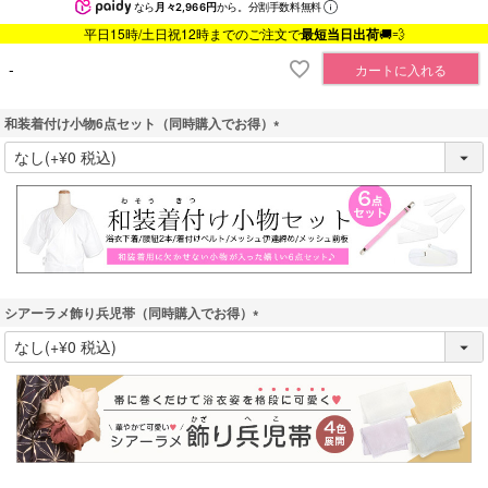
なら
月々2,966円
から。分割手数料無料
平日15時/土日祝12時までのご注文で
最短当日出荷
🚚💨
-
カートに入れる
和装着付け小物6点セット（同時購入でお得）
(
必
須
)
シアーラメ飾り兵児帯（同時購入でお得）
(
必
須
)