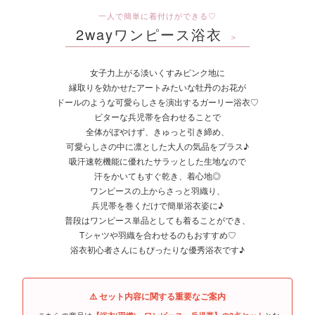
一人で簡単に着付けができる♡
2wayワンピース浴衣
＞
女子力上がる淡いくすみピンク地に
縁取りを効かせたアートみたいな牡丹のお花が
ドールのような可愛らしさを演出するガーリー浴衣♡
ビターな兵児帯を合わせることで
全体がぼやけず、きゅっと引き締め、
可愛らしさの中に凛とした大人の気品をプラス♪
吸汗速乾機能に優れたサラッとした生地なので
汗をかいてもすぐ乾き、着心地◎
ワンピースの上からさっと羽織り、
兵児帯を巻くだけで簡単浴衣姿に♪
普段はワンピース単品としても着ることができ、
Tシャツや羽織を合わせるのもおすすめ♡
浴衣初心者さんにもぴったりな優秀浴衣です♪
⚠️ セット内容に関する重要なご案内