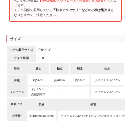
※こちらの商品は
とな
【浴衣(羽織)・ワンピース・兵児帯】の3点セット
ります。
モデル画像で着用している
と
下駄やアクセサリーなどの小物は別売り
なりますのでご注意ください。
サイズ
Fサイズ
モデル着用サイズ
FREE
サイズ展開
浴衣
身丈
袖丈
裄丈
生地
羽織
約54cm
約49cm
約68cm
ポリエステル100%
約110cm
ワンピース
-
-
ポリエステル100%
肩紐調節可
帯サイズ
長さ
生地
兵児帯
約400cm×幅40cm
ポリエステル64%/ナイロン35%/ポリウレタン1%