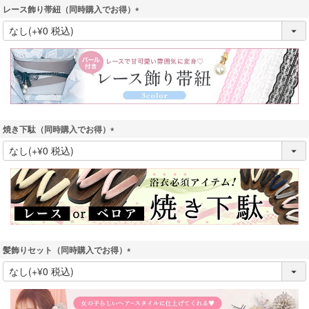
レース飾り帯紐（同時購入でお得）
(
必
須
)
焼き下駄（同時購入でお得）
(
必
須
)
髪飾りセット（同時購入でお得）
(
必
須
)