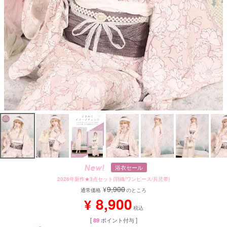
浴衣セール
2026年新作★3点セット(羽織/ワンピース/兵児帯)
9,900
¥
通常価格
のところ
8,900
¥
税込
[
89
ポイント付与 ]