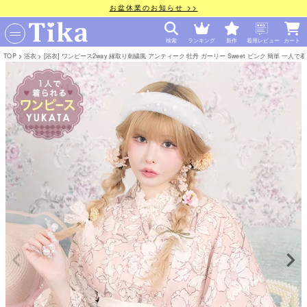
お盆休業のお知らせ >>
検索
ランキング
新作
着用レビュー
カート
TOP
浴衣
[浴衣] ワンピース2way 縁取り刺繍風 アンティーク 牡丹 ガーリー Sweet ピンク 簡単 一人で着れる 3