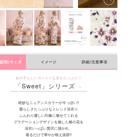
兵児帯
説明/サイズ
イメージ
詳細/注意事項
女の子らしいガーリーな甘さたっぷり♡
「Sweet」シリーズ
＞
絶妙なニュアンスカラーが今っぽい!!
愛らしさたっぷりなトレンド浴衣☆
ふんわり優しい印象に魅せてくれる
グラデーションデザインを施した椿の花を
浴衣いっぱい贅沢に描かれ、
着るだけで華やか映え抜群!!