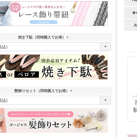
FR
須
)
帯
兵
焼き下駄（同時購入でお得）
(
必
須
)
髪飾りセット（同時購入でお得）
(
必
須
)