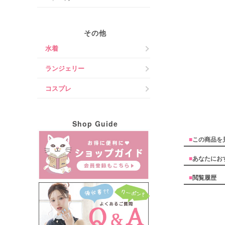
その他
水着
ランジェリー
コスプレ
Shop Guide
■
この商品を
■
あなたにお
■
閲覧履歴