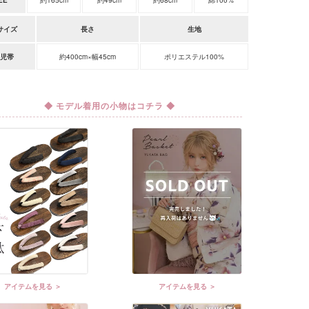
EE
約165cm
約49cm
約68cm
綿100%
サイズ
長さ
生地
児帯
約400cm×幅45cm
ポリエステル100%
◆ モデル着用の小物はコチラ ◆
アイテムを見る ＞
アイテムを見る ＞