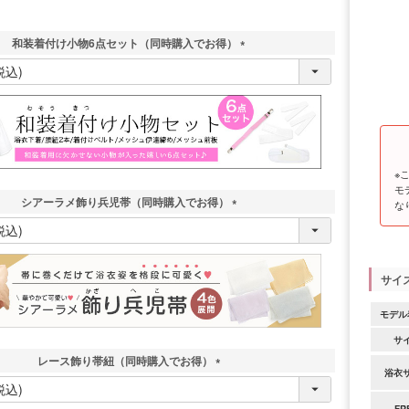
和装着付け小物6点セット（同時購入でお得）
(
必
須
)
※
モ
シアーラメ飾り兵児帯（同時購入でお得）
な
(
必
須
)
サイ
モデル
サ
レース飾り帯紐（同時購入でお得）
浴衣
(
必