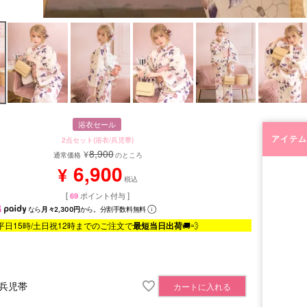
浴衣セール
アイテム
2点セット(浴衣/兵児帯)
8,900
¥
通常価格
のところ
6,900
¥
税込
[
69
ポイント付与 ]
なら
月々2,300円
から。分割手数料無料
平日15時/土日祝12時までのご注文で
最短当日出荷
🚚💨
兵児帯
カートに入れる