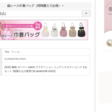
総レース巾着バッグ（同時購入でお得）
(
必
須
)
Tika「ティカ」
tk-yksw2298-2fs23
[浴衣] 椿柄 ガーリー sweet グラデーション ニュアンスカラー ピンク 2点
セット (戦慄かなの着用) [tk-yksw2298-2fs23]