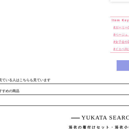
ガーリーな
ベージュ
女子会や
イエベ向
見ている人はこちらも見ています
すすめの商品
YUKATA SEAR
浴衣の着付けセット・浴衣小