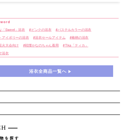
「Sweet」浴衣
ピンクの浴衣
パステルカラーの浴衣
・アイボリーの浴衣
浴衣セールアイテム
椿柄の浴衣
花火大会向け
戦慄かなのちゃん着用
Tika「ティカ」
け浴衣
浴衣全商品一覧へ
CH
物を探す