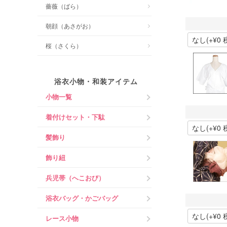
薔薇（ばら）
朝顔（あさがお）
桜（さくら）
浴衣小物・和装アイテム
小物一覧
着付けセット・下駄
髪飾り
飾り紐
兵児帯（へこおび）
浴衣バッグ・かごバッグ
レース小物