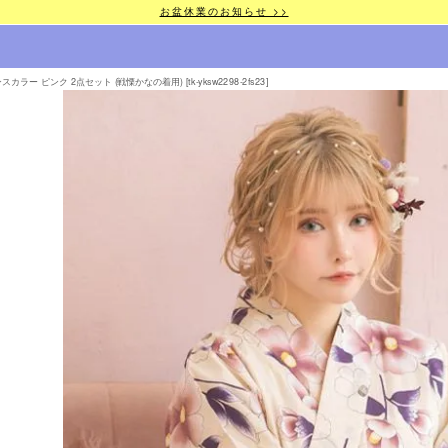
お盆休業のお知らせ >>
ラー ピンク 2点セット (戦慄かなの着用) [tk-yksw2298-2fs23]