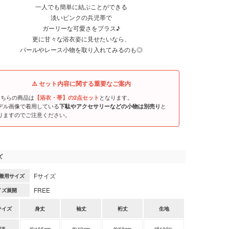
一人でも簡単に結ぶことができる
淡いピンクの兵児帯で
ガーリーな可愛さをプラス♪
更に甘々な浴衣姿に見せたいなら、
パールやレース小物を取り入れてみるのも◎
⚠️ セット内容に関する重要なご案内
こちらの商品は
となります。
【浴衣・帯】の2点セット
デル画像で着用している
と
下駄やアクセサリーなどの小物は別売り
りますのでご注意ください。
ズ
Fサイズ
着用サイズ
FREE
イズ展開
サイズ
身丈
袖丈
裄丈
生地