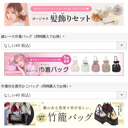
須
)
総レース巾着バッグ（同時購入でお得）
(
必
須
)
巾着付き黒竹かごバッグ（同時購入でお得）
(
必
須
)