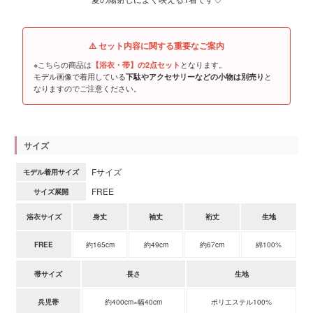
⚠️ セット内容に関する重要なご案内
※こちらの商品は
となります。
【浴衣・帯】の2点セット
モデル画像で着用している
と
下駄やアクセサリーなどの小物は別売り
なりますのでご注意ください。
サイズ
Fサイズ
モデル着用サイズ
FREE
サイズ展開
浴衣サイズ
身丈
袖丈
裄丈
生地
FREE
約165cm
約49cm
約67cm
綿100%
帯サイズ
長さ
生地
兵児帯
約400cm×幅40cm
ポリエステル100%