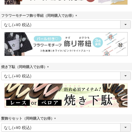
フラワーモチーフ飾り帯紐（同時購入でお得）
(
必
須
)
焼き下駄（同時購入でお得）
(
必
須
)
髪飾りセット（同時購入でお得）
(
必