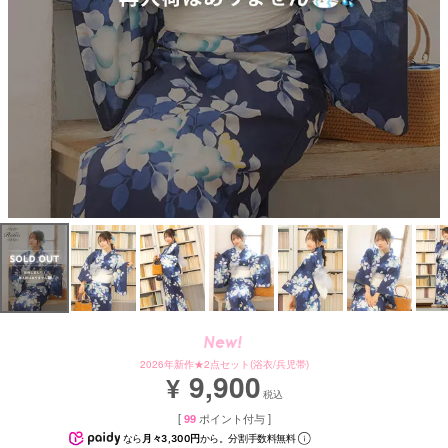
2026年新作★2点セット(浴衣/兵児帯)
9,900
¥
税込
[
99
ポイント付与 ]
なら
月々3,300円
から。分割手数料無料