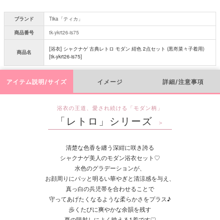
ブランド
Tika「ティカ」
商品番号
tk-ykrt26-is75
[浴衣] シャクナゲ 古典レトロ モダン 紺色 2点セット (黒嵜菜々子着用)
商品名
[tk-ykrt26-is75]
アイテム説明/サイズ
イメージ
詳細/注意事項
浴衣の王道、愛され続ける「モダン柄」
「レトロ」シリーズ
＞
清楚な色香を纏う深紺に咲き誇る
シャクナゲ美人のモダン浴衣セット♡
水色のグラデーションが、
お顔周りにパッと明るい華やぎと清涼感を与え、
真っ白の兵児帯を合わせることで
守ってあげたくなるような柔らかさをプラス♪
歩くたびに爽やかな余韻を残す
夏の陽射しによく映える1着です♡