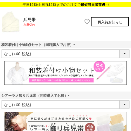
平日15時/土日祝12時までのご注文で
最短当日出荷
🚚💨
兵児帯
再入荷お知らせ
在庫切れ
和装着付け小物6点セット（同時購入でお得）
(
必
須
)
シアーラメ飾り兵児帯（同時購入でお得）
(
必
須
)