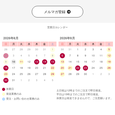
メルマガ登録
営業日カレンダー
2026年8月
2026年9月
日
月
火
水
木
金
土
日
月
火
水
木
金
土
26
27
28
29
30
31
1
30
31
1
2
3
4
5
2
3
4
5
6
7
8
6
7
8
9
10
11
12
9
10
11
12
13
14
15
13
14
15
16
17
18
19
16
17
18
19
20
21
22
20
21
22
23
24
25
26
23
24
25
26
27
28
29
27
28
29
30
1
2
3
30
31
1
2
3
4
5
休業日
土日祝は12時までのご注文で即日発送。
発送業務のみ
平日は15時までのご注文で即日発送。
休業日は発送できませんので、ご注意願います。
受注・お問い合わせ業務のみ