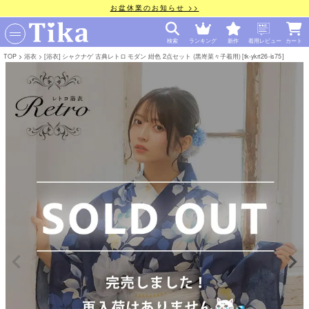
お盆休業のお知らせ >>
検索
ランキング
新作
着用レビュー
カート
TOP
浴衣
[浴衣] シャクナゲ 古典レトロ モダン 紺色 2点セット (黒嵜菜々子着用) [tk-ykrt26-is75]