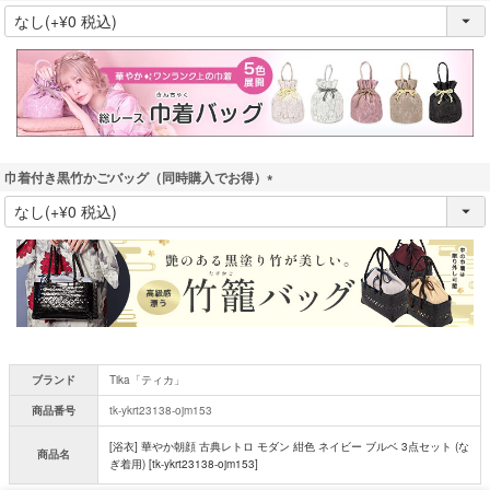
(
必
須
)
巾着付き黒竹かごバッグ（同時購入でお得）
(
必
須
)
ブランド
Tika「ティカ」
商品番号
tk-ykrt23138-ojm153
[浴衣] 華やか朝顔 古典レトロ モダン 紺色 ネイビー ブルベ 3点セット (な
商品名
ぎ着用) [tk-ykrt23138-ojm153]