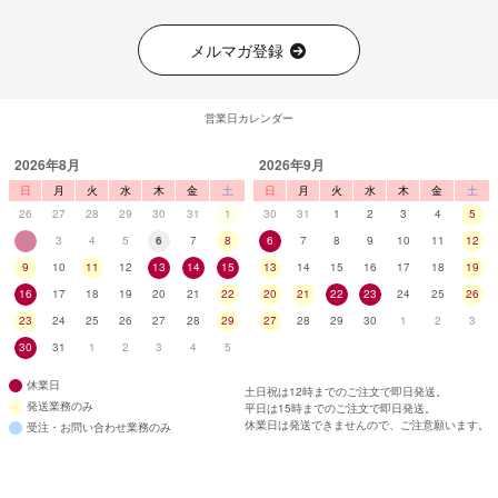
メルマガ登録
営業日カレンダー
2026年8月
2026年9月
日
月
火
水
木
金
土
日
月
火
水
木
金
土
26
27
28
29
30
31
1
30
31
1
2
3
4
5
2
3
4
5
6
7
8
6
7
8
9
10
11
12
9
10
11
12
13
14
15
13
14
15
16
17
18
19
16
17
18
19
20
21
22
20
21
22
23
24
25
26
23
24
25
26
27
28
29
27
28
29
30
1
2
3
30
31
1
2
3
4
5
休業日
土日祝は12時までのご注文で即日発送。
発送業務のみ
平日は15時までのご注文で即日発送。
休業日は発送できませんので、ご注意願います。
受注・お問い合わせ業務のみ