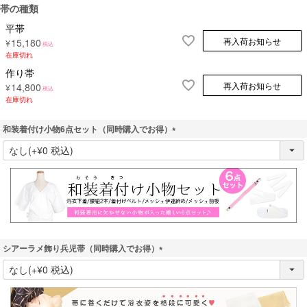
帯の種類
平帯
再入荷お知らせ
15,180
¥
税込
在庫切れ
作り帯
再入荷お知らせ
14,800
¥
税込
在庫切れ
和装着付け小物6点セット（同時購入でお得）
(
必
須
)
シアーラメ飾り兵児帯（同時購入でお得）
(
必
須
)