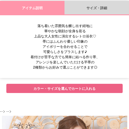
アイテム説明
サイズ・詳細
落ち着いた雰囲気を醸し出す紺地に
華やかな朝顔が全身を彩る
上品な大人女性に演出するレトロ浴衣♡
帯にはふんわり優しい印象の
アイボリーを合わせることで
可愛らしさをプラスします♪
着付けが苦手な方でも簡単に結べる作り帯、
アレンジを楽しんでいただける平帯の
2種類からお好みで選ぶことができます◎
■サイズ
カラー・サイズを選んでカートに入れる
--> -->