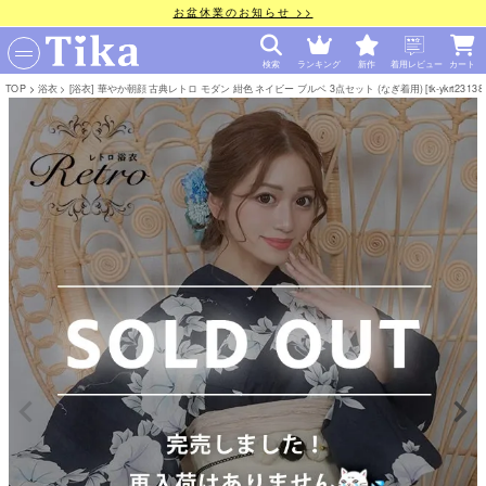
お盆休業のお知らせ >>
検索
ランキング
新作
着用レビュー
カート
TOP
浴衣
[浴衣] 華やか朝顔 古典レトロ モダン 紺色 ネイビー ブルベ 3点セット (なぎ着用) [tk-ykrt23138-o