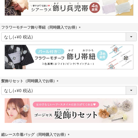
フラワーモチーフ飾り帯紐（同時購入でお得）
(
必
須
)
髪飾りセット（同時購入でお得）
(
必
須
)
総レース巾着バッグ（同時購入でお得）