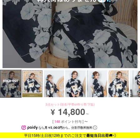
3点セット(浴衣/平帯or作り帯/下駄)
14,800
¥
〜
[
148
ポイント付与 ]
〜
なら
月々5,060円
から。分割手数料無料
平日15時/土日祝12時までのご注文で
最短当日出荷
🚚💨