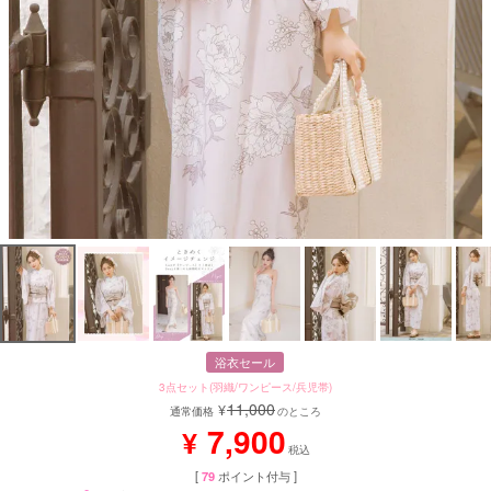
浴衣セール
3点セット(羽織/ワンピース/兵児帯)
11,000
¥
通常価格
のところ
7,900
¥
税込
[
79
ポイント付与 ]