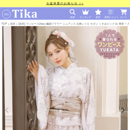
お盆休業のお知らせ >>
検索
ランキング
新作
着用レビュー
カート
TOP
浴衣
[浴衣] ワンピース2way 繊細フラワー ニュアンス 古典レトロ モダン くすみピンク 白 簡単 一人で着れる