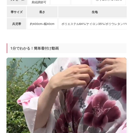
肩紐調節可
帯サイズ
長さ
生地
兵児帯
約400cm×幅40cm
ポリエステル64%/ナイロン35%/ポリウレタン1%
1分でわかる！簡単着付け動画