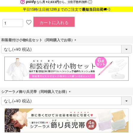
なら
月々2,633円
から。分割手数料無料
平日15時/土日祝12時までのご注文で
最短当日出荷
🚚💨
カートに入れる
和装着付け小物6点セット（同時購入でお得）
(
必
須
)
シアーラメ飾り兵児帯（同時購入でお得）
(
必
須
)