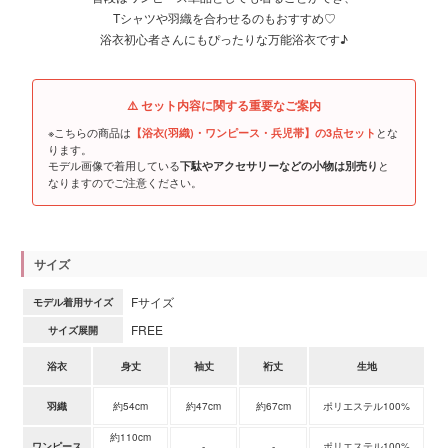
Tシャツや羽織を合わせるのもおすすめ♡
浴衣初心者さんにもぴったりな万能浴衣です♪
⚠️ セット内容に関する重要なご案内
※こちらの商品は
とな
【浴衣(羽織)・ワンピース・兵児帯】の3点セット
ります。
モデル画像で着用している
と
下駄やアクセサリーなどの小物は別売り
なりますのでご注意ください。
サイズ
Fサイズ
モデル着用サイズ
FREE
サイズ展開
浴衣
身丈
袖丈
裄丈
生地
羽織
約54cm
約47cm
約67cm
ポリエステル100%
約110cm
ワンピース
-
-
ポリエステル100%