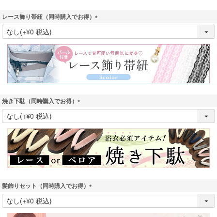
レース飾り帯紐（同時購入でお得）
(
必
須
)
焼き下駄（同時購入でお得）
(
必
須
)
髪飾りセット（同時購入でお得）
(
必
須