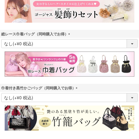
)
総レース巾着バッグ（同時購入でお得）
(
必
須
)
巾着付き黒竹かごバッグ（同時購入でお得）
(
必
須
)