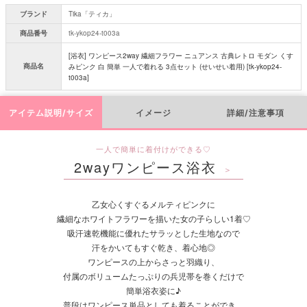
ブランド
Tika「ティカ」
商品番号
tk-ykop24-t003a
[浴衣] ワンピース2way 繊細フラワー ニュアンス 古典レトロ モダン くす
商品名
みピンク 白 簡単 一人で着れる 3点セット (せいせい着用) [tk-ykop24-
t003a]
アイテム説明/サイズ
イメージ
詳細/注意事項
一人で簡単に着付けができる♡
2wayワンピース浴衣
＞
乙女心くすぐるメルティピンクに
繊細なホワイトフラワーを描いた女の子らしい1着♡
吸汗速乾機能に優れたサラッとした生地なので
汗をかいてもすぐ乾き、着心地◎
ワンピースの上からさっと羽織り、
付属のボリュームたっぷりの兵児帯を巻くだけで
簡単浴衣姿に♪
普段はワンピース単品としても着ることができ、