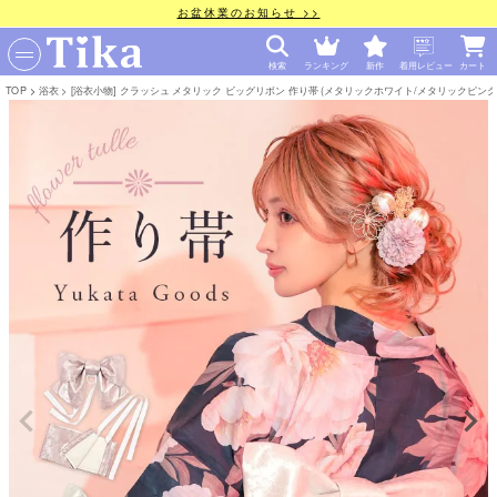
お盆休業のお知らせ >>
検索
ランキング
新作
着用レビュー
カート
TOP
浴衣
[浴衣小物] クラッシュ メタリック ビッグリボン 作り帯 (メタリックホワイト/メタリックピンク