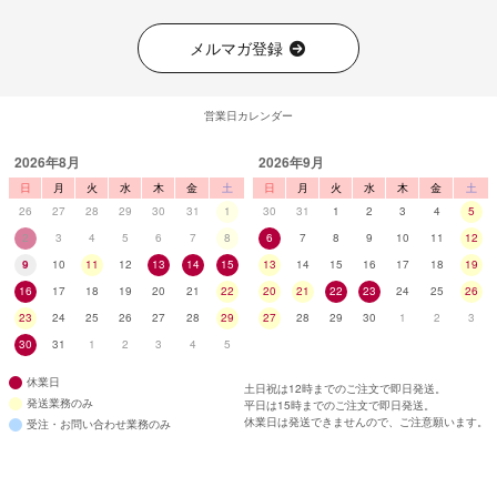
メルマガ登録
営業日カレンダー
2026年8月
2026年9月
日
月
火
水
木
金
土
日
月
火
水
木
金
土
26
27
28
29
30
31
1
30
31
1
2
3
4
5
2
3
4
5
6
7
8
6
7
8
9
10
11
12
9
10
11
12
13
14
15
13
14
15
16
17
18
19
16
17
18
19
20
21
22
20
21
22
23
24
25
26
23
24
25
26
27
28
29
27
28
29
30
1
2
3
30
31
1
2
3
4
5
休業日
土日祝は12時までのご注文で即日発送。
発送業務のみ
平日は15時までのご注文で即日発送。
休業日は発送できませんので、ご注意願います。
受注・お問い合わせ業務のみ