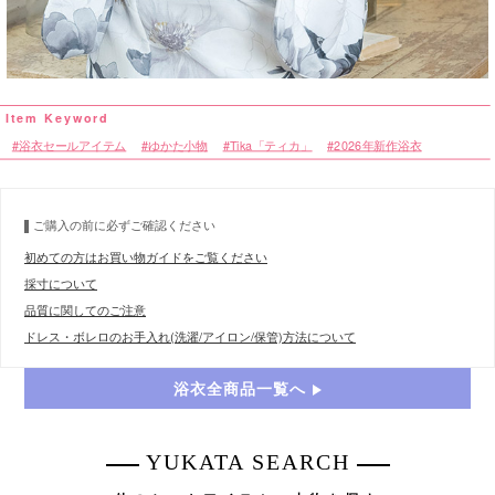
浴衣セールアイテム
ゆかた小物
Tika「ティカ」
2026年新作浴衣
ご購入の前に必ずご確認ください
初めての方はお買い物ガイドをご覧ください
採寸について
品質に関してのご注意
ドレス・ボレロのお手入れ(洗濯/アイロン/保管)方法について
浴衣全商品一覧へ
YUKATA SEARCH