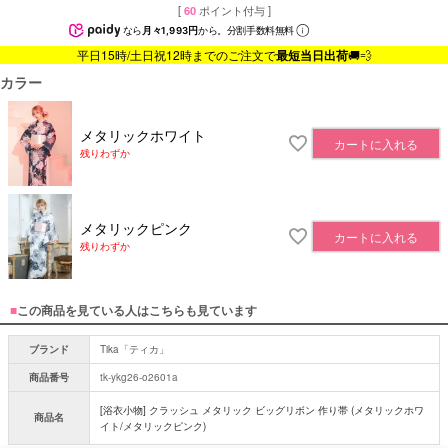
[
60
ポイント付与 ]
なら
月々1,993円
から。分割手数料無料
平日15時/土日祝12時までのご注文で
最短当日出荷
🚚💨
カラー
メタリックホワイト
カートに入れる
残りわずか
メタリックピンク
カートに入れる
残りわずか
■
この商品を見ている人はこちらも見ています
ブランド
Tika「ティカ」
商品番号
tk-ykg26-o2601a
[浴衣小物] クラッシュ メタリック ビッグリボン 作り帯 (メタリックホワ
商品名
イト/メタリックピンク)