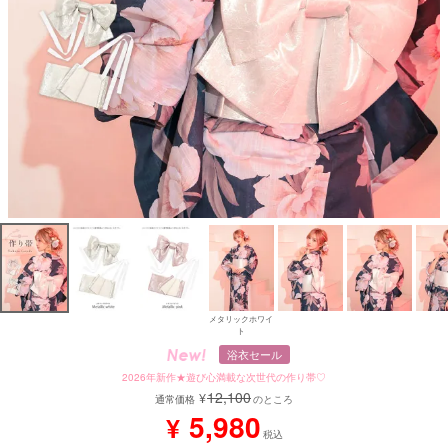
メタリックホワイ
ト
浴衣セール
2026年新作★遊び心満載な次世代の作り帯♡
12,100
¥
通常価格
のところ
5,980
¥
税込