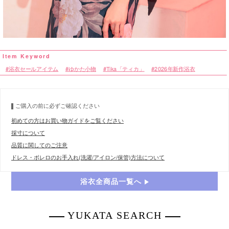
浴衣セールアイテム
ゆかた小物
Tika「ティカ」
2026年新作浴衣
ご購入の前に必ずご確認ください
初めての方はお買い物ガイドをご覧ください
採寸について
品質に関してのご注意
ドレス・ボレロのお手入れ(洗濯/アイロン/保管)方法について
浴衣全商品一覧へ
YUKATA SEARCH