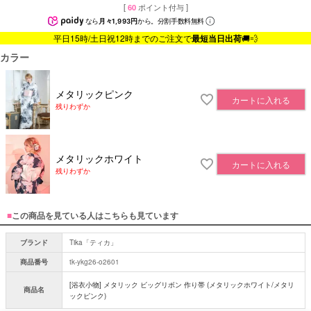
[
60
ポイント付与 ]
なら
月々1,993円
から。分割手数料無料
平日15時/土日祝12時までのご注文で
最短当日出荷
🚚💨
カラー
メタリックピンク
カートに入れる
残りわずか
メタリックホワイト
カートに入れる
残りわずか
■
この商品を見ている人はこちらも見ています
ブランド
Tika「ティカ」
商品番号
tk-ykg26-o2601
[浴衣小物] メタリック ビッグリボン 作り帯 (メタリックホワイト/メタリ
商品名
ックピンク)