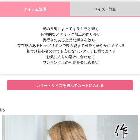
アイテム説明
サイズ・詳細
光の反射によってキラキラと輝く
個性的なメタリック加工の作り帯♡
奥行きのある上品な輝きを放ち、
存在感のあるビッグリボンで後ろ姿まで可愛く華やかにメイク!!
着付け初心者の方でも安心なワンタッチ仕様で楽々♪
お気に入りの浴衣に合わせて
ワンランク上の和装を楽しめる♡
■ディティール・サイズ
カラー・サイズを選んでカートに入れる
tr>