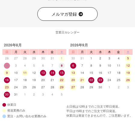
メルマガ登録
営業日カレンダー
2026年8月
2026年9月
日
月
火
水
木
金
土
日
月
火
水
木
金
土
26
27
28
29
30
31
1
30
31
1
2
3
4
5
2
3
4
5
6
7
8
6
7
8
9
10
11
12
9
10
11
12
13
14
15
13
14
15
16
17
18
19
16
17
18
19
20
21
22
20
21
22
23
24
25
26
23
24
25
26
27
28
29
27
28
29
30
1
2
3
30
31
1
2
3
4
5
休業日
土日祝は12時までのご注文で即日発送。
発送業務のみ
平日は15時までのご注文で即日発送。
休業日は発送できませんので、ご注意願います。
受注・お問い合わせ業務のみ