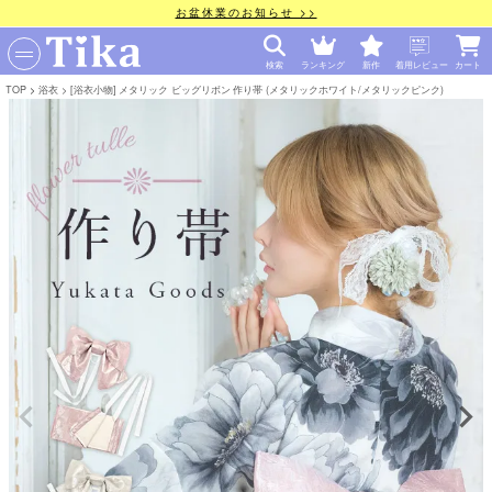
お盆休業のお知らせ >>
検索
ランキング
新作
着用レビュー
カート
TOP
浴衣
[浴衣小物] メタリック ビッグリボン 作り帯 (メタリックホワイト/メタリックピンク)