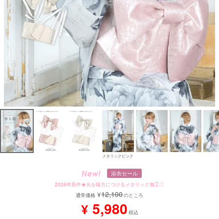
メタリックピンク
浴衣セール
2026年新作★光を味方につけるメタリック加工♡
12,100
¥
通常価格
のところ
5,980
¥
税込