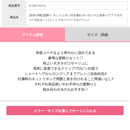
商品番号
tk-yk91331b
[浴衣小物] 髪飾り ネットリボン付き垂れポンポンマム浴衣ヘアアクセサ
商品名
リー4点セット(ミントブルー/パープル/ワイン)
アイテム説明
サイズ・詳細
和装コーデをより華やかに演出できる
豪華な髪飾りセット♡
程よい大きさのコサージュに
簡単に装着できるクリップでUピン仕様で
ショートヘアからロングヘアまでアレンジ自由自在♪
付属時のネットリボンで周囲と差を付けれること間違いなし!!
それぞれ単品使いやお手持ちの髪飾りと
組み合わせるのもおすすめ♡
■注意事項
カラー・サイズを選んでカートに入れる