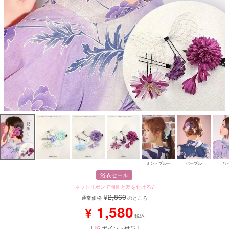
ミントブルー
パープル
ワ
浴衣セール
ネットリボンで周囲と差を付ける♪
2,860
¥
通常価格
のところ
1,580
¥
税込
[
16
ポイント付与 ]