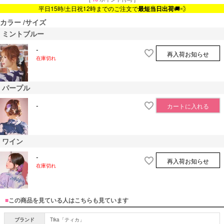
平日15時/土日祝12時までのご注文で
最短当日出荷
🚚💨
カラー
サイズ
ミントブルー
-
再入荷お知らせ
在庫切れ
パープル
-
カートに入れる
ワイン
-
再入荷お知らせ
在庫切れ
■
この商品を見ている人はこちらも見ています
ブランド
Tika「ティカ」