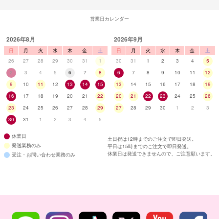
営業日カレンダー
2026年8月
2026年9月
日
月
火
水
木
金
土
日
月
火
水
木
金
土
26
27
28
29
30
31
1
30
31
1
2
3
4
5
2
3
4
5
6
7
8
6
7
8
9
10
11
12
9
10
11
12
13
14
15
13
14
15
16
17
18
19
16
17
18
19
20
21
22
20
21
22
23
24
25
26
23
24
25
26
27
28
29
27
28
29
30
1
2
3
30
31
1
2
3
4
5
休業日
土日祝は12時までのご注文で即日発送。
発送業務のみ
平日は15時までのご注文で即日発送。
休業日は発送できませんので、ご注意願います。
受注・お問い合わせ業務のみ