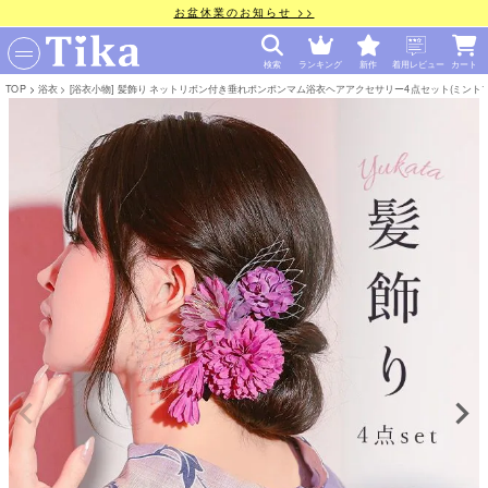
お盆休業のお知らせ >>
検索
ランキング
新作
着用レビュー
カート
TOP
浴衣
[浴衣小物] 髪飾り ネットリボン付き垂れポンポンマム浴衣ヘアアクセサリー4点セット(ミントブ