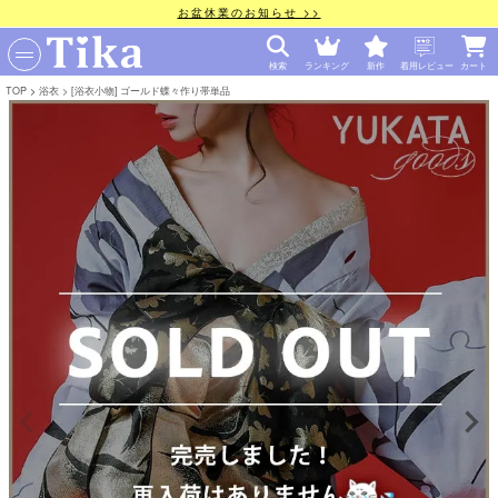
お盆休業のお知らせ >>
検索
ランキング
新作
着用レビュー
カート
TOP
浴衣
[浴衣小物] ゴールド蝶々作り帯単品