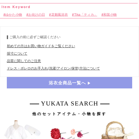
ゆかた小物
お化けの日
花魁風浴衣
Tika「ティカ」
和装小物
ご購入の前に必ずご確認ください
初めての方はお買い物ガイドをご覧ください
採寸について
品質に関してのご注意
ドレス・ボレロのお手入れ(洗濯/アイロン/保管)方法について
浴衣全商品一覧へ
YUKATA SEARCH
他のセットアイテム・小物を探す