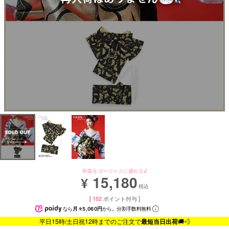
和装をゴージャスに盛れる♪
15,180
¥
税込
[
152
ポイント付与 ]
なら
月々5,060円
から。分割手数料無料
平日15時/土日祝12時までのご注文で
最短当日出荷
🚚💨