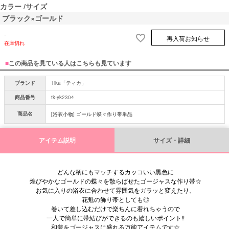
カラー
サイズ
ブラック×ゴールド
-
再入荷お知らせ
在庫切れ
■
この商品を見ている人はこちらも見ています
ブランド
Tika「ティカ」
商品番号
tk-yk2304
商品名
[浴衣小物] ゴールド蝶々作り帯単品
アイテム説明
サイズ・詳細
どんな柄にもマッチするカッコいい黒色に
煌びやかなゴールドの蝶々を散らばせたゴージャスな作り帯☆
お気に入りの浴衣に合わせて雰囲気をガラッと変えたり、
花魁の飾り帯としても◎
巻いて差し込むだけで楽ちんに着れちゃうので
一人で簡単に帯結びができるのも嬉しいポイント!!
和装をゴージャスに盛れる万能アイテムです☆