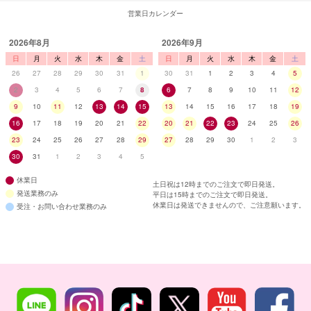
営業日カレンダー
2026年8月
2026年9月
日
月
火
水
木
金
土
日
月
火
水
木
金
土
26
27
28
29
30
31
1
30
31
1
2
3
4
5
2
3
4
5
6
7
8
6
7
8
9
10
11
12
9
10
11
12
13
14
15
13
14
15
16
17
18
19
16
17
18
19
20
21
22
20
21
22
23
24
25
26
23
24
25
26
27
28
29
27
28
29
30
1
2
3
30
31
1
2
3
4
5
休業日
土日祝は12時までのご注文で即日発送。
発送業務のみ
平日は15時までのご注文で即日発送。
休業日は発送できませんので、ご注意願います。
受注・お問い合わせ業務のみ