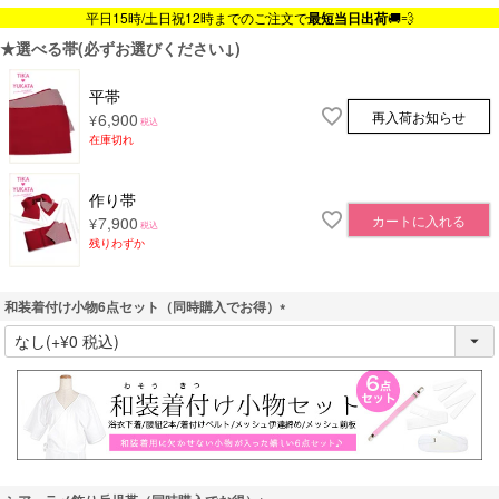
平日15時/土日祝12時までのご注文で
最短当日出荷
🚚💨
★選べる帯(必ずお選びください↓)
平帯
再入荷お知らせ
6,900
¥
税込
在庫切れ
作り帯
カートに入れる
7,900
¥
税込
残りわずか
和装着付け小物6点セット（同時購入でお得）
(
必
須
)