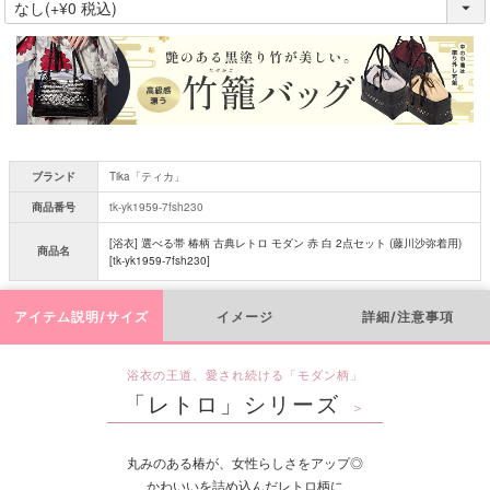
必
須
)
ブランド
Tika「ティカ」
商品番号
tk-yk1959-7fsh230
[浴衣] 選べる帯 椿柄 古典レトロ モダン 赤 白 2点セット (藤川沙弥着用)
商品名
[tk-yk1959-7fsh230]
アイテム説明/サイズ
イメージ
詳細/注意事項
浴衣の王道、愛され続ける「モダン柄」
「レトロ」シリーズ
＞
丸みのある椿が、女性らしさをアップ◎
かわいいを詰め込んだレトロ柄に