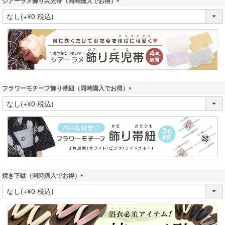
シアーラメ飾り兵児帯（同時購入でお得）
(
必
須
)
フラワーモチーフ飾り帯紐（同時購入でお得）
(
必
須
)
焼き下駄（同時購入でお得）
(
必
須
)