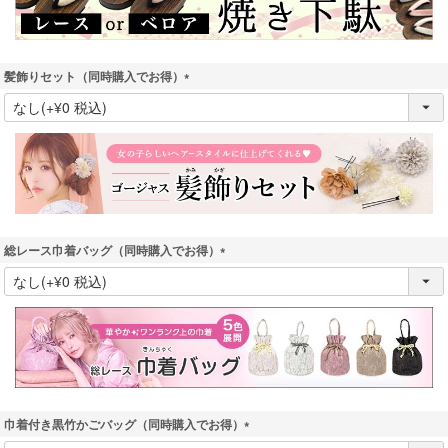
髪飾りセット（同時購入でお得）
(
必
須
)
総レース巾着バッグ（同時購入でお得）
(
必
須
)
巾着付き黒竹かごバッグ（同時購入でお得）
(