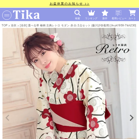
お盆休業のお知らせ >>
検索
ランキング
新作
着用レビュー
カート
TOP
浴衣
[浴衣] 選べる帯 椿柄 古典レトロ モダン 赤 白 2点セット (藤川沙弥着用) [tk-yk1959-7fsh230]