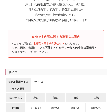
涼しげな白地浴衣が暑い夏にぴったりの1枚。
生地は吸湿性、保湿性、通気性に優れた
涼やかな着心地の綿素材です。
ご自宅でお洗濯が可能なのも嬉しいポイント!!
⚠️ セット内容に関する重要なご案内
※こちらの商品は
となります。
【浴衣・帯】の2点セット
モデル画像で着用している
と
下駄やアクセサリーなどの小物は別売り
なりますのでご注意ください。
サイズ
Fサイズ
モデル着用サイズ
FREE
サイズ展開
浴衣サイズ
身丈
袖丈
裄丈
生地
FREE
約163cm
約49cm
約67cm
綿100%