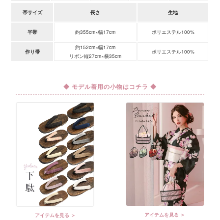
帯サイズ
長さ
生地
平帯
約355cm×幅17cm
ポリエステル100%
約152cm×幅17cm
作り帯
ポリエステル100%
リボン縦27cm×横35cm
◆ モデル着用の小物はコチラ ◆
アイテムを見る ＞
アイテムを見る ＞