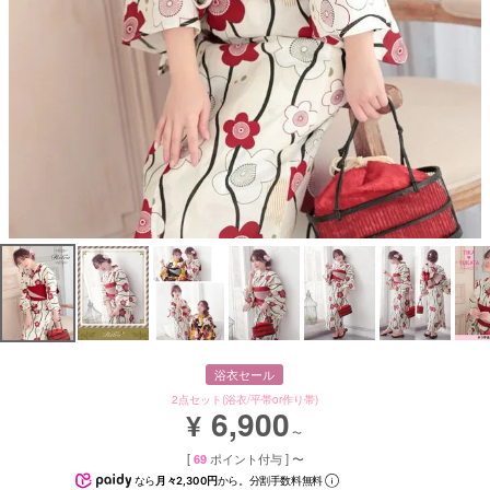
浴衣セール
2点セット(浴衣/平帯or作り帯)
6,900
¥
〜
[
69
ポイント付与 ]
〜
なら
月々2,300円
から。分割手数料無料