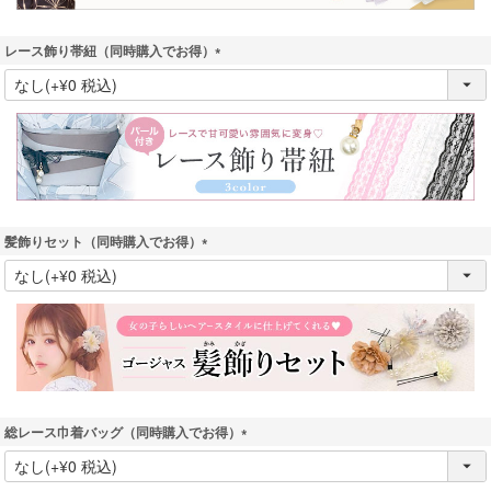
レース飾り帯紐（同時購入でお得）
(
必
須
)
髪飾りセット（同時購入でお得）
(
必
須
)
総レース巾着バッグ（同時購入でお得）
(
必