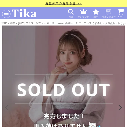
お盆休業のお知らせ >>
検索
ランキング
新作
着用レビュー
カート
TOP
浴衣
[浴衣] フラワーシフォン ガーリー sweet 高級レース ニュアンス くすみピンク 3点セット (PyunA.着用)