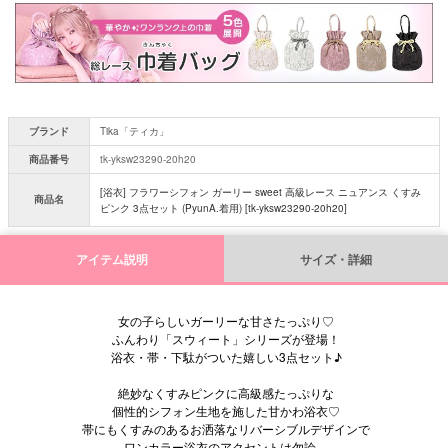
須
)
ブランド
Tika「ティカ」
商品番号
tk-yksw23290-20h20
[浴衣] フラワーシフォン ガーリー sweet 高級レース ニュアンス くすみ
商品名
ピンク 3点セット (PyunA.着用) [tk-yksw23290-20h20]
アイテム説明
サイズ・詳細
女の子らしいガーリーな甘さたっぷり♡
ふんわり「スウィート」シリーズが登場！
浴衣・帯・下駄がついた嬉しい3点セット♪
絶妙なくすみピンクに高級感たっぷりな
個性的シフォン生地を施した甘かわ浴衣♡
帯にもくすみのあるお洒落なリバーシブルデザインで
ワンカラー浴衣のアクセントは勿論、