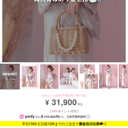
3点セット(浴衣/平帯or作り帯/下駄)
31,900
¥
税込
[
319
ポイント付与 ]
なら
月々10,633円
から。分割手数料無料
平日15時/土日祝12時までのご注文で
最短当日出荷
🚚💨