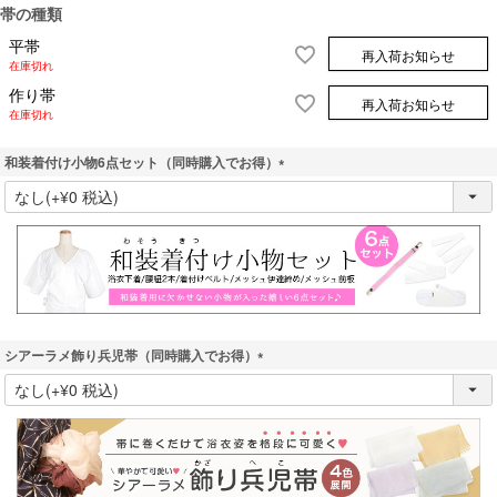
帯の種類
平帯
再入荷お知らせ
在庫切れ
作り帯
再入荷お知らせ
在庫切れ
和装着付け小物6点セット（同時購入でお得）
(
必
須
)
シアーラメ飾り兵児帯（同時購入でお得）
(
必
須
)