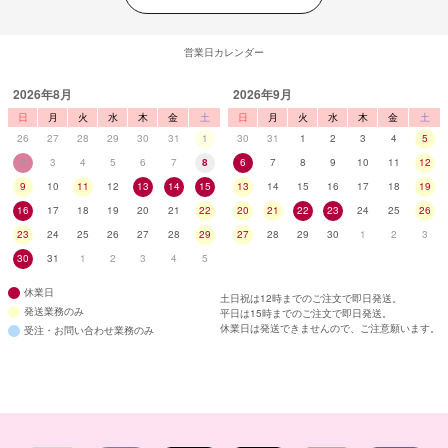
営業日カレンダー
2026年8月
2026年9月
日
月
火
水
木
金
土
日
月
火
水
木
金
土
26
27
28
29
30
31
1
30
31
1
2
3
4
5
2
3
4
5
6
7
8
6
7
8
9
10
11
12
9
10
11
12
13
14
15
13
14
15
16
17
18
19
16
17
18
19
20
21
22
20
21
22
23
24
25
26
23
24
25
26
27
28
29
27
28
29
30
1
2
3
30
31
1
2
3
4
5
休業日
土日祝は12時までのご注文で即日発送。
発送業務のみ
平日は15時までのご注文で即日発送。
休業日は発送できませんので、ご注意願います。
受注・お問い合わせ業務のみ