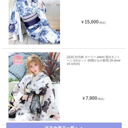
15,000
¥
(税込)
[浴衣] 牡丹柄 ガーリー sweet 黒白モノト
ーン 2点セット (戦慄かなの着用) [tk-yksw
25-t2504]
7,900
¥
(税込)
浴衣全商品一覧へ