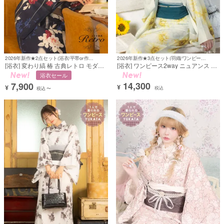
2026年新作★2点セット(浴衣/平帯or作り帯)
2026年新作★3点セット(羽織/ワンピース/兵児帯)
[浴衣] 変わり縞 椿 古典レトロ モダン
[浴衣] ワンピース2way ニュアンス 向
紺色 2点セット (黒嵜菜々子着用) [tk-
日葵 ガーリー Sweet 黄色 イエロー
浴衣セール
ykrt26-ec60]
簡単 一人で着れる 3点セット (戦慄か
14,300
7,900
なの着用) [tk-ykop26-wps16]
¥
¥
税込
税込
〜