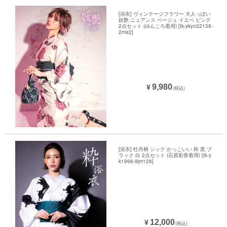
[浴衣] ヴィンテージフラワー 大人っぽい
妖艶 ニュアンス ベージュ イエベ ピンク
2点セット (ゆんころ着用) [tk-ykyo22138-
2ma2]
9,980
¥
(税込)
[浴衣] 牡丹柄 シック かっこいい 粋 黒 ブ
ラック 白 2点セット (石原彩香着用) [tk-y
k1998-9jm128]
12,000
¥
(税込)