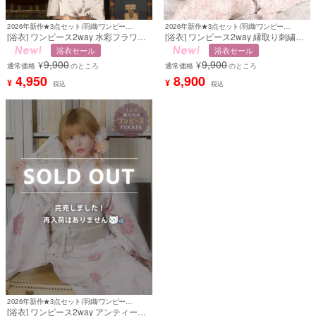
2026年新作★3点セット(羽織/ワンピース/兵児帯)
2026年新作★3点セット(羽織/ワンピース/兵児帯)
[浴衣] ワンピース2way 水彩フラワー
[浴衣] ワンピース2way 縁取り刺繍風
黒白モノトーン 古典レトロ モダン 簡
アンティーク 牡丹 ガーリー Sweet ピ
浴衣セール
浴衣セール
単 一人で着れる 3点セット (黒嵜菜々
ンク 簡単 一人で着れる 3点セット (戦
9,900
9,900
¥
¥
子着用) [tk-ykop26-cyw3]
慄かなの着用) [tk-yksw26-cyw13]
通常価格
のところ
通常価格
のところ
4,950
8,900
¥
¥
税込
税込
2026年新作★3点セット(羽織/ワンピース/兵児帯)
[浴衣] ワンピース2way アンティーク