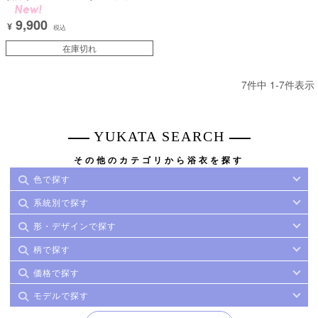
ニュアンス 薔薇 ガーリー Sweet ピン
ク 簡単 一人で着れる 3点セット (戦慄
9,900
かなの着用) [tk-ykop26-cyw1]
¥
税込
在庫切れ
7
件中
1
-
7
件表示
YUKATA SEARCH
その他のカテゴリから浴衣を探す
色で探す
系統別で探す
形・デザインで探す
柄で探す
価格で探す
モデルで探す