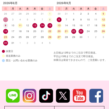
2026年8月
2026年9月
日
月
火
水
木
金
土
日
月
火
水
木
金
土
26
27
28
29
30
31
1
30
31
1
2
3
4
5
2
3
4
5
6
7
8
6
7
8
9
10
11
12
9
10
11
12
13
14
15
13
14
15
16
17
18
19
16
17
18
19
20
21
22
20
21
22
23
24
25
26
23
24
25
26
27
28
29
27
28
29
30
1
2
3
30
31
1
2
3
4
5
休業日
土日祝は12時までのご注文で即日発送。
発送業務のみ
平日は15時までのご注文で即日発送。
休業日は発送できませんので、ご注意願います。
受注・お問い合わせ業務のみ