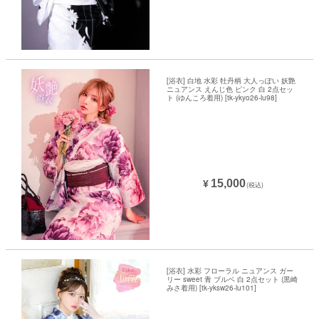
[浴衣] 白地 水彩 牡丹柄 大人っぽい 妖艶
ニュアンス えんじ色 ピンク 白 2点セッ
ト (ゆんころ着用) [tk-ykyo26-lu98]
15,000
¥
(税込)
[浴衣] 水彩 フローラル ニュアンス ガー
リー sweet 青 ブルベ 白 2点セット (黒崎
みさ着用) [tk-yksw26-lu101]