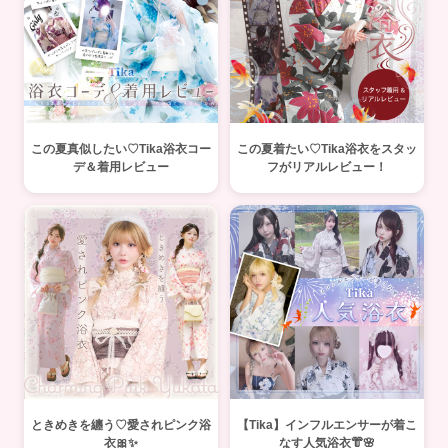
この夏真似したい♡Tika浴衣コー
この夏着たい♡Tika浴衣をスタッ
デ＆着用レビュー
フがリアルレビュー！
ときめきを纏う♡愛されピンク浴
【Tika】インフルエンサーが着こ
衣🎀✨
なす人気浴衣👘🌸