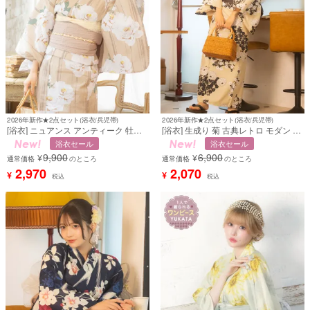
2026年新作★2点セット(浴衣/兵児帯)
2026年新作★2点セット(浴衣/兵児帯)
[浴衣] ニュアンス アンティーク 牡丹
[浴衣] 生成り 菊 古典レトロ モダン ベ
ストライプ 矢鱈縞 古典レトロ モダン
ージュ 2点セット (黒嵜菜々子着用)
浴衣セール
浴衣セール
ベージュ 2点セット (黒嵜菜々子着用)
[tk-ykrt26-c2]
9,900
6,900
¥
¥
[tk-ykrt26-cy4]
通常価格
のところ
通常価格
のところ
2,970
2,070
¥
¥
税込
税込