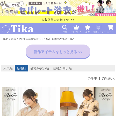
お盆休業のお知らせ >>
検索
ランキング
新作
着用レビュー
カート
TOP
浴衣
2026年新作浴衣
5月15日新作浴衣商品一覧♪
新作アイテムをもっと見る >>
人気順
新着順
価格が安い順
価格が高い順
7
件中
1
-
7
件表示