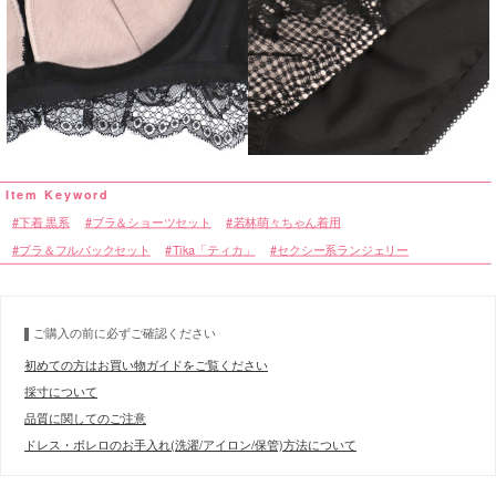
下着 黒系
ブラ＆ショーツセット
若林萌々ちゃん着用
ブラ＆フルバックセット
Tika「ティカ」
セクシー系ランジェリー
ご購入の前に必ずご確認ください
初めての方はお買い物ガイドをご覧ください
採寸について
品質に関してのご注意
ドレス・ボレロのお手入れ(洗濯/アイロン/保管)方法について