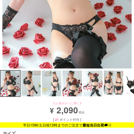
大人美ボディに導く♪
2,090
¥
税込
[
21
ポイント付与 ]
平日15時/土日祝12時までのご注文で
最短当日出荷
🚚💨
サイズ