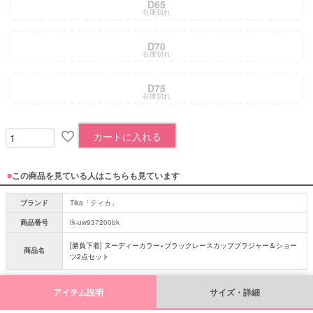
D65
在庫切れ
D70
在庫切れ
D75
在庫切れ
カートに入れる
■
この商品を見ている人はこちらも見ています
ブランド
Tika「ティカ」
商品番号
tk-uw937200bk
[勝負下着] ヌーディーカラー×ブラックレースカップブラジャー＆ショー
商品名
ツ2点セット
アイテム説明
サイズ・詳細