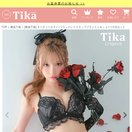
お盆休業のお知らせ >>
検索
ランキング
新作
お気に入り
カート
TOP
勝負下着
[勝負下着] ヌーディーカラー×ブラックレースカップブラジャー＆ショーツ2点セット