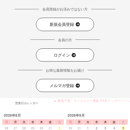
会員登録がお済みではない方
新規会員登録
会員の方
ログイン
お得な最新情報をお届け
メルマガ登録
▲ 勝負下着・ランジェリー通販 TIKA トップページへ
営業日カレンダー
2026年8月
2026年9月
日
月
火
水
木
金
土
日
月
火
水
木
金
土
26
27
28
29
30
31
1
30
31
1
2
3
4
5