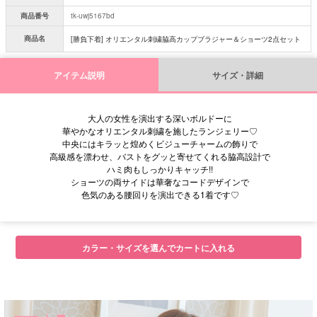
商品番号
tk-uwj5167bd
商品名
[勝負下着] オリエンタル刺繍脇高カップブラジャー＆ショーツ2点セット
アイテム説明
サイズ・詳細
大人の女性を演出する深いボルドーに
華やかなオリエンタル刺繍を施したランジェリー♡
中央にはキラッと煌めくビジューチャームの飾りで
高級感を漂わせ、バストをグッと寄せてくれる脇高設計で
ハミ肉もしっかりキャッチ!!
ショーツの両サイドは華奢なコードデザインで
色気のある腰回りを演出できる1着です♡
カラー・サイズを選んでカートに入れる