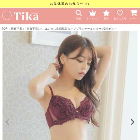
お盆休業のお知らせ >>
検索
ランキング
新作
お気に入り
カート
TOP
勝負下着
[勝負下着] オリエンタル刺繍脇高カップブラジャー＆ショーツ2点セット