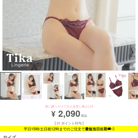
身に纏うだけで大人女性に格上げ♪
2,090
¥
税込
[
21
ポイント付与 ]
平日15時/土日祝12時までのご注文で
最短当日出荷
🚚💨
サイズ