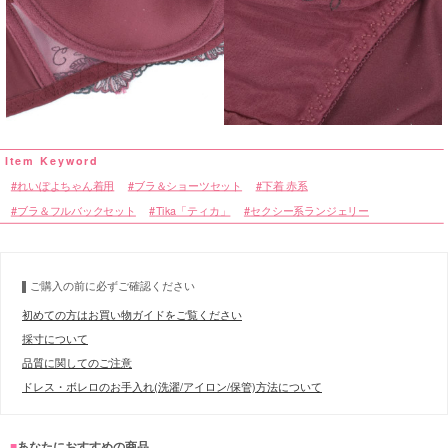
れいぽよちゃん着用
ブラ＆ショーツセット
下着 赤系
ブラ＆フルバックセット
Tika「ティカ」
セクシー系ランジェリー
ご購入の前に必ずご確認ください
初めての方はお買い物ガイドをご覧ください
採寸について
品質に関してのご注意
ドレス・ボレロのお手入れ(洗濯/アイロン/保管)方法について
■
あなたにおすすめの商品