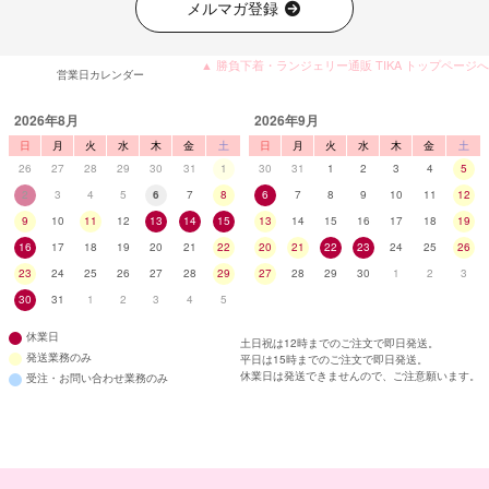
メルマガ登録
▲ 勝負下着・ランジェリー通販 TIKA トップページへ
営業日カレンダー
2026年8月
2026年9月
日
月
火
水
木
金
土
日
月
火
水
木
金
土
26
27
28
29
30
31
1
30
31
1
2
3
4
5
2
3
4
5
6
7
8
6
7
8
9
10
11
12
9
10
11
12
13
14
15
13
14
15
16
17
18
19
16
17
18
19
20
21
22
20
21
22
23
24
25
26
23
24
25
26
27
28
29
27
28
29
30
1
2
3
30
31
1
2
3
4
5
休業日
土日祝は12時までのご注文で即日発送。
発送業務のみ
平日は15時までのご注文で即日発送。
休業日は発送できませんので、ご注意願います。
受注・お問い合わせ業務のみ