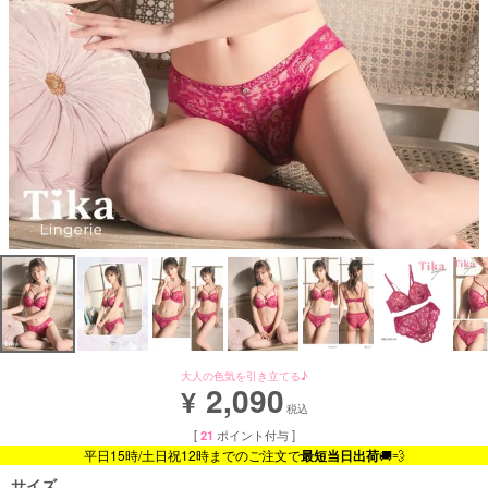
大人の色気を引き立てる♪
2,090
¥
税込
[
21
ポイント付与 ]
平日15時/土日祝12時までのご注文で
最短当日出荷
🚚💨
サイズ