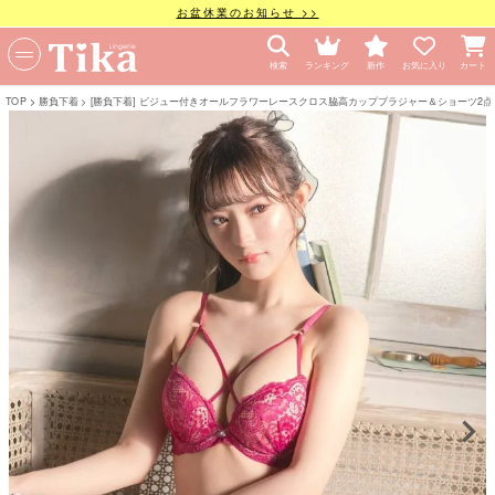
お盆休業のお知らせ >>
検索
ランキング
新作
お気に入り
カート
TOP
勝負下着
[勝負下着] ビジュー付きオールフラワーレースクロス脇高カップブラジャー＆ショーツ2点