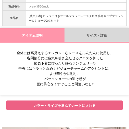
商品番号
tk-uwj3560mpk
[勝負下着] ビジュー付きオールフラワーレースクロス脇高カップブラジャ
商品名
ー＆ショーツ2点セット
アイテム説明
サイズ・詳細
全体には高見えするエレガントなレースをふんだんに使用し、
谷間部分には色気を引き立たせるクロスを飾った
勝負下着にぴったりsexyランジェリー♡
中央にはキラッと煌めくビジューチャームがアクセントに、
より華やかに彩り、
バックショーツの透け感が
更に男心をくすぐること間違いなし!!
カラー・サイズを選んでカートに入れる