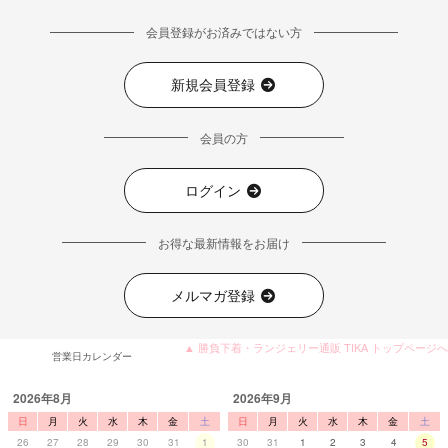
会員登録がお済みではない方
新規会員登録
会員の方
ログイン
お得な最新情報をお届け
メルマガ登録
▲ 勝負下着・ランジェリー通販 TIKA トップページへ
営業日カレンダー
2026年8月
2026年9月
日
月
火
水
木
金
土
日
月
火
水
木
金
土
26
27
28
29
30
31
1
30
31
1
2
3
4
5