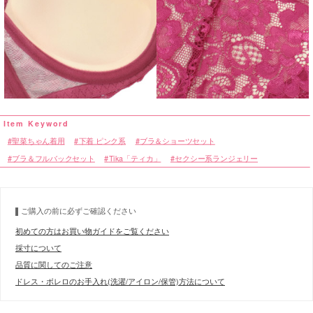
聖菜ちゃん着用
下着 ピンク系
ブラ＆ショーツセット
ブラ＆フルバックセット
Tika「ティカ」
セクシー系ランジェリー
ご購入の前に必ずご確認ください
初めての方はお買い物ガイドをご覧ください
採寸について
品質に関してのご注意
ドレス・ボレロのお手入れ(洗濯/アイロン/保管)方法について